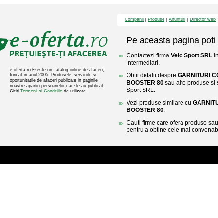
Companii
Produse
Anunturi
Director web
Pe aceasta pagina poti 
Contactezi firma
Velo Sport SRL
in
intermediari.
e-oferta.ro ® este un catalog online de afaceri,
Obtii detalii despre
GARNITURI 
fondat in anul 2005. Produsele, serviciile si
oportunitatile de afaceri publicate in paginile
BOOSTER 80
sau alte produse si s
noastre apartin persoanelor care le-au publicat.
Sport SRL.
Cititi
Termenii si Conditiile
de utilizare.
Vezi produse similare cu
GARNIT
BOOSTER 80
.
Cauti firme care ofera produse sau 
pentru a obtine cele mai convenabi