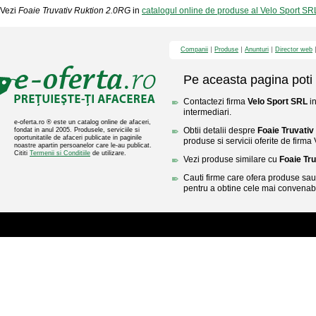
Vezi
Foaie Truvativ Ruktion 2.0RG
in
catalogul online de produse al Velo Sport SR
Companii
Produse
Anunturi
Director web
Pe aceasta pagina poti 
Contactezi firma
Velo Sport SRL
in
intermediari.
e-oferta.ro ® este un catalog online de afaceri,
Obtii detalii despre
Foaie Truvativ
fondat in anul 2005. Produsele, serviciile si
oportunitatile de afaceri publicate in paginile
produse si servicii oferite de firma
noastre apartin persoanelor care le-au publicat.
Cititi
Termenii si Conditiile
de utilizare.
Vezi produse similare cu
Foaie Tr
Cauti firme care ofera produse sau 
pentru a obtine cele mai convenabi