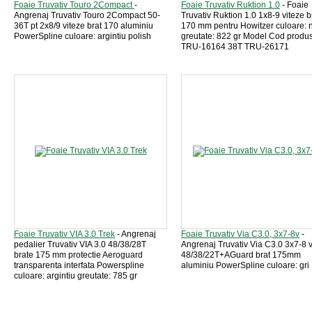
Foaie Truvativ Touro 2Compact
-
Foaie Truvativ Ruktion 1.0
- Foaie
Angrenaj Truvativ Touro 2Compact 50-
Truvativ Ruktion 1.0 1x8-9 viteze b
36T pt 2x8/9 viteze brat 170 aluminiu
170 mm pentru Howitzer culoare: 
PowerSpline culoare: argintiu polish
greutate: 822 gr Model Cod produ
TRU-16164 38T TRU-26171
Foaie Truvativ VIA 3.0 Trek
- Angrenaj
Foaie Truvativ Via C3.0, 3x7-8v
-
pedalier Truvativ VIA 3.0 48/38/28T
Angrenaj Truvativ Via C3.0 3x7-8 v
brate 175 mm protectie Aeroguard
48/38/22T+AGuard brat 175mm
transparenta interfata Powerspline
aluminiu PowerSpline culoare: gri
culoare: argintiu greutate: 785 gr