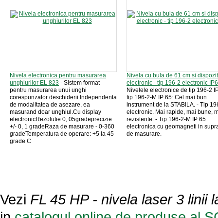
Nivela electronica pentru masurarea
Nivela cu bula de 61 cm si dispozit
unghiurilor EL 823
- Sistem format
electronic - tip 196-2 electronic IP
pentru masurarea unui unghi
Nivelele electronice de tip 196-2 IP
corespunzator deschiderii.Independenta
tip 196-2-M IP 65: Cel mai bun
de modalitatea de asezare, ea
instrument de la STABILA. - Tip 19
masurand doar unghiul.Cu display
electronic. Mai rapide, mai bune, 
electronicRezolutie 0, 05gradeprecizie
rezistente. - Tip 196-2-M IP 65
+/- 0, 1 gradeRaza de masurare - 0-360
electronica cu geomagneti in supr
gradeTemperatura de operare: +5 la 45
de masurare.
grade C
Vezi
FL 45 HP - nivela laser 3 linii
in
catalogul online de produse al