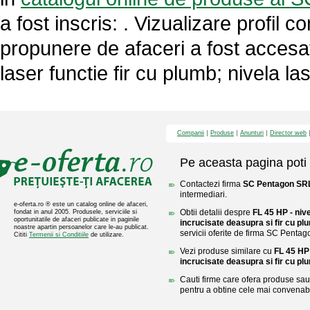
a fost inscris: . Vizualizare profil 
propunere de afaceri a fost accesa
laser functie fir cu plumb; nivela lase
Companii
Produse
Anunturi
Director web
Pe aceasta pagina poti 
Contactezi firma
SC Pentagon S
intermediari.
e-oferta.ro ® este un catalog online de afaceri,
Obtii detalii despre
FL 45 HP - nivel
fondat in anul 2005. Produsele, serviciile si
oportunitatile de afaceri publicate in paginile
incrucisate deasupra si fir cu pl
noastre apartin persoanelor care le-au publicat.
servicii oferite de firma SC Penta
Cititi
Termenii si Conditiile
de utilizare.
Vezi produse similare cu
FL 45 HP -
incrucisate deasupra si fir cu pl
Cauti firme care ofera produse sau 
pentru a obtine cele mai convenabi