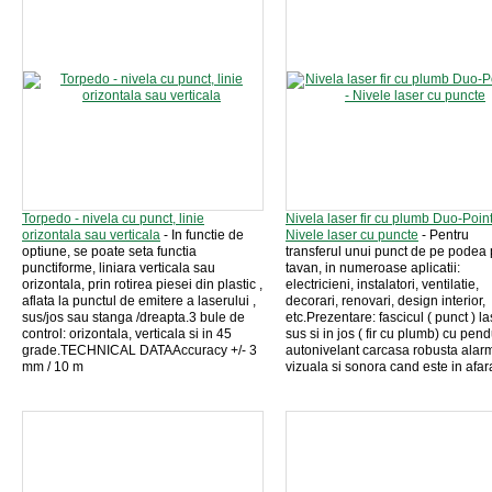
Torpedo - nivela cu punct, linie
Nivela laser fir cu plumb Duo-Point
orizontala sau verticala
- In functie de
Nivele laser cu puncte
- Pentru
optiune, se poate seta functia
transferul unui punct de pe podea
punctiforme, liniara verticala sau
tavan, in numeroase aplicatii:
orizontala, prin rotirea piesei din plastic ,
electricieni, instalatori, ventilatie,
aflata la punctul de emitere a laserului ,
decorari, renovari, design interior,
sus/jos sau stanga /dreapta.3 bule de
etc.Prezentare: fascicul ( punct ) la
control: orizontala, verticala si in 45
sus si in jos ( fir cu plumb) cu pend
grade.TECHNICAL DATAAccuracy +/- 3
autonivelant carcasa robusta alar
mm / 10 m
vizuala si sonora cand este in afara