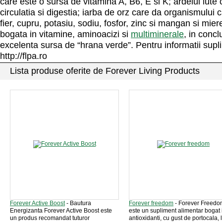
care este o sursa de vitamina A, B6, E si K; ardeiul iute
circulatia si digestia; iarba de orz care da organismului 
fier, cupru, potasiu, sodiu, fosfor, zinc si mangan si mie
bogata in vitamine, aminoacizi si
multiminerale
, in concl
excelenta sursa de “hrana verde”. Pentru informatii supl
http://flpa.ro
Lista produse oferite de Forever Living Products
Forever Active Boost
- Bautura
Forever freedom
- Forever Freedo
Energizanta Forever Active Boost este
este un supliment alimentar bogat 
un produs recomandat tuturor
antioxidanti, cu gust de portocala, 