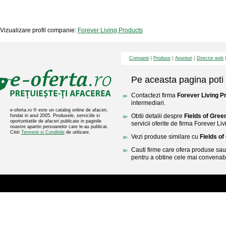
Vizualizare profil companie:
Forever Living Products
Companii
Produse
Anunturi
Director web
Pe aceasta pagina poti 
Contactezi firma
Forever Living P
intermediari.
e-oferta.ro ® este un catalog online de afaceri,
Obtii detalii despre
Fields of Gree
fondat in anul 2005. Produsele, serviciile si
oportunitatile de afaceri publicate in paginile
servicii oferite de firma Forever Li
noastre apartin persoanelor care le-au publicat.
Cititi
Termenii si Conditiile
de utilizare.
Vezi produse similare cu
Fields o
Cauti firme care ofera produse sau 
pentru a obtine cele mai convenabi