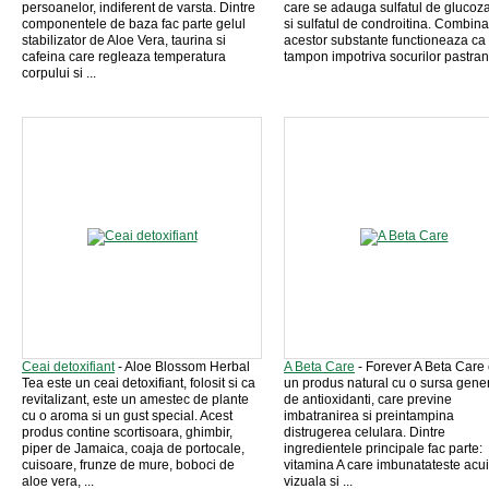
persoanelor, indiferent de varsta. Dintre
care se adauga sulfatul de gluco
componentele de baza fac parte gelul
si sulfatul de condroitina. Combina
stabilizator de Aloe Vera, taurina si
acestor substante functioneaza ca
cafeina care regleaza temperatura
tampon impotriva socurilor pastrand
corpului si ...
Ceai detoxifiant
- Aloe Blossom Herbal
A Beta Care
- Forever A Beta Care 
Tea este un ceai detoxifiant, folosit si ca
un produs natural cu o sursa gen
revitalizant, este un amestec de plante
de antioxidanti, care previne
cu o aroma si un gust special. Acest
imbatranirea si preintampina
produs contine scortisoara, ghimbir,
distrugerea celulara. Dintre
piper de Jamaica, coaja de portocale,
ingredientele principale fac parte:
cuisoare, frunze de mure, boboci de
vitamina A care imbunatateste acui
aloe vera, ...
vizuala si ...