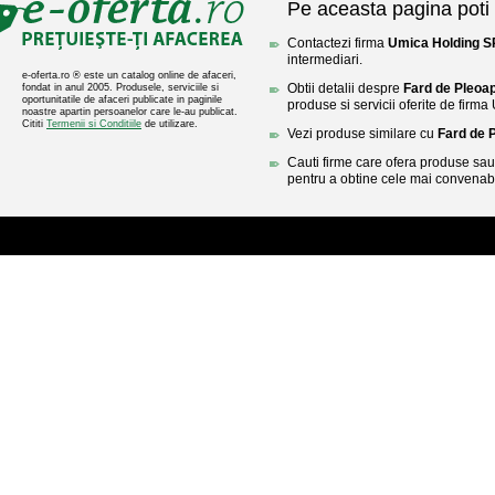
Pe aceasta pagina poti 
Contactezi firma
Umica Holding 
intermediari.
e-oferta.ro ® este un catalog online de afaceri,
Obtii detalii despre
Fard de Pleoa
fondat in anul 2005. Produsele, serviciile si
oportunitatile de afaceri publicate in paginile
produse si servicii oferite de fir
noastre apartin persoanelor care le-au publicat.
Cititi
Termenii si Conditiile
de utilizare.
Vezi produse similare cu
Fard de 
Cauti firme care ofera produse sau 
pentru a obtine cele mai convenabi