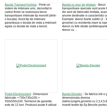
Banda Transport Inchisa
- Printr-un
Banda cu snur de ghidare
- Benzi
sistem de imbinare unic, dezvoltat in
transportoare speciale sunt acele 
cadrul firmei se realizeaza benzi
din serii de fabricatie limitata, ava
transportoare imbinate tip monolit (dintr-
anume destinatie si caracteristici a
o bucata). Acest tip de imbinare
Exemple: •benzi foarte subtiri (2 -
garanteaza o durata de viata a imbinarii
grosime) cu rezistenta mare la rup
egala cu durata de viata a benzii.
•benzi cu fete striate (antiderapant
•benzi cu ...
Podet Electroizolant
- Dimensiuni
Banda Elevator
- Se fabrica intr-o
fabricate: • 730x730x100; •
dimensionala diversa
550x550x100. Termenul de garantie
(latimi,lungimi,grosimi) cu 2,3,4,5,
este de 12 luni. Produsul poate fi utilizat
insertii textile tip Ep.Benzile pentru