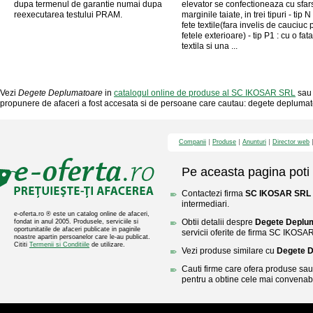
dupa termenul de garantie numai dupa
elevator se confectioneaza cu sfars
reexecutarea testului PRAM.
marginile taiate, in trei tipuri - tip N
fete textile(fara invelis de cauciuc 
fetele exterioare) - tip P1 : cu o fata
textila si una ...
Vezi
Degete Deplumatoare
in
catalogul online de produse al SC IKOSAR SRL
sau 
propunere de afaceri a fost accesata si de persoane care cautau: degete deplumat
Companii
Produse
Anunturi
Director web
Pe aceasta pagina poti 
Contactezi firma
SC IKOSAR SRL
intermediari.
e-oferta.ro ® este un catalog online de afaceri,
Obtii detalii despre
Degete Deplu
fondat in anul 2005. Produsele, serviciile si
oportunitatile de afaceri publicate in paginile
servicii oferite de firma SC IKOSA
noastre apartin persoanelor care le-au publicat.
Cititi
Termenii si Conditiile
de utilizare.
Vezi produse similare cu
Degete 
Cauti firme care ofera produse sau 
pentru a obtine cele mai convenabi