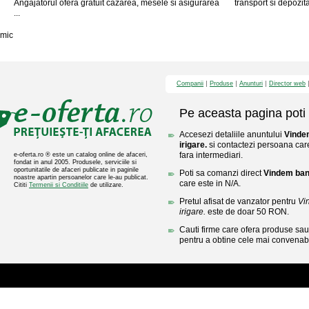
Angajatorul ofera gratuit cazarea, mesele si asigurarea
transport si depozit
...
mic
Companii
Produse
Anunturi
Director web
Pe aceasta pagina poti 
Accesezi detaliile anuntului
Vindem
irigare.
si contactezi persoana care
fara intermediari.
e-oferta.ro ® este un catalog online de afaceri,
fondat in anul 2005. Produsele, serviciile si
oportunitatile de afaceri publicate in paginile
Poti sa comanzi direct
Vindem band
noastre apartin persoanelor care le-au publicat.
care este in N/A.
Cititi
Termenii si Conditiile
de utilizare.
Pretul afisat de vanzator pentru
Vi
irigare.
este de doar 50 RON.
Cauti firme care ofera produse sau 
pentru a obtine cele mai convenabi