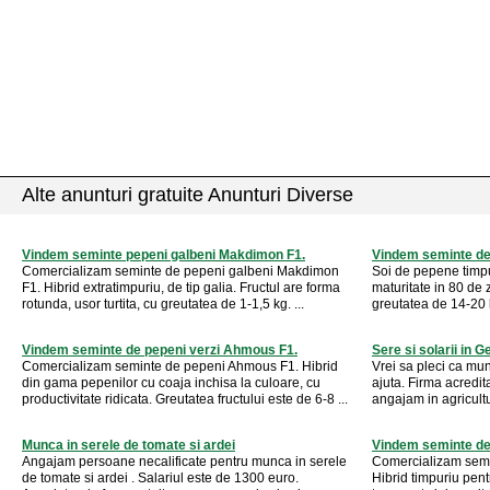
Alte anunturi gratuite Anunturi Diverse
Vindem seminte pepeni galbeni Makdimon F1.
Vindem seminte de
Comercializam seminte de pepeni galbeni Makdimon
Soi de pepene timpu
F1. Hibrid extratimpuriu, de tip galia. Fructul are forma
maturitate in 80 de 
rotunda, usor turtita, cu greutatea de 1-1,5 kg. ...
greutatea de 14-20 k
Vindem seminte de pepeni verzi Ahmous F1.
Sere si solarii in 
Comercializam seminte de pepeni Ahmous F1. Hibrid
Vrei sa pleci ca mu
din gama pepenilor cu coaja inchisa la culoare, cu
ajuta. Firma acredi
productivitate ridicata. Greutatea fructului este de 6-8 ...
angajam in agricultura
Munca in serele de tomate si ardei
Vindem seminte de 
Angajam persoane necalificate pentru munca in serele
Comercializam semi
de tomate si ardei . Salariul este de 1300 euro.
Hibrid timpuriu pent