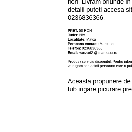
flori. Livram oriunde i
detalii puteti accesa 
0236836366.
PRET:
50
RON
Judet:
N/A
Localitate:
Matca
Persoana contact:
Marcoser
Telefon:
0236836366
Email:
vanzari2 @ marcoser.ro
Produs / serviciu
disponibil
. Pentru info
va rugam contactati persoana care a pub
Aceasta propunere de a
tub irigare picurare pre