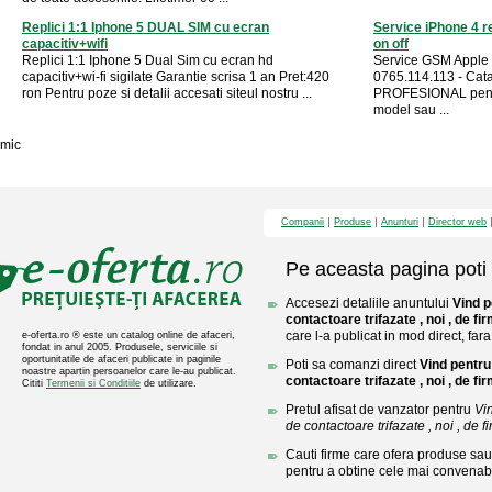
Replici 1:1 Iphone 5 DUAL SIM cu ecran
Service iPhone 4 r
capacitiv+wifi
on off
Replici 1:1 Iphone 5 Dual Sim cu ecran hd
Service GSM Apple 
capacitiv+wi-fi sigilate Garantie scrisa 1 an Pret:420
0765.114.113 - Cat
ron Pentru poze si detalii accesati siteul nostru ...
PROFESIONAL pentr
model sau ...
mic
Companii
Produse
Anunturi
Director web
Pe aceasta pagina poti 
Accesezi detaliile anuntului
Vind p
contactoare trifazate , noi , de fir
care l-a publicat in mod direct, fara
e-oferta.ro ® este un catalog online de afaceri,
fondat in anul 2005. Produsele, serviciile si
oportunitatile de afaceri publicate in paginile
Poti sa comanzi direct
Vind pentru 
noastre apartin persoanelor care le-au publicat.
contactoare trifazate , noi , de fir
Cititi
Termenii si Conditiile
de utilizare.
Pretul afisat de vanzator pentru
Vin
de contactoare trifazate , noi , de fi
Cauti firme care ofera produse sau 
pentru a obtine cele mai convenabi