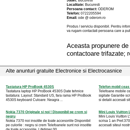
Judet:
Bucuresti
Localitate:
Bucuresti
Persoana contact:
ODEROM
Telefon:
0722205594
Email:
ode @ oderom.ro
Produs / serviciu
disponibil
. Pentru info
va rugam contactati persoana care a pub
Aceasta propunere de a
contactoare trifazate; 
Alte anunturi gratuite Electronice si Electrocasnice
Tastatura HP ProBook 4530S
Telefon mobil cea
Tastatura laptop HP ProBook 4530S Date tehnice
Telefoane mobile 
tastatura: Layout: Standard US, fara rama HP ProBook
sigilate Garantie sc
4530S keyboard Culoare: Neagra ...
si detalii accesati si
Nokia 7370 Originale si noi ! Disponibil pe crem si
Mini Louis Vuitton 
negru
Mini Louis Vuitton L
Nokia 7370 noi insotite de toate accesoriile Disponibil
scrisa 1 an Pret:370
pe culorile : negru si crem Telefoanele sunt noi insotite
accesati siteul nost
de toate accesoriile. Lifetimer 00 ...