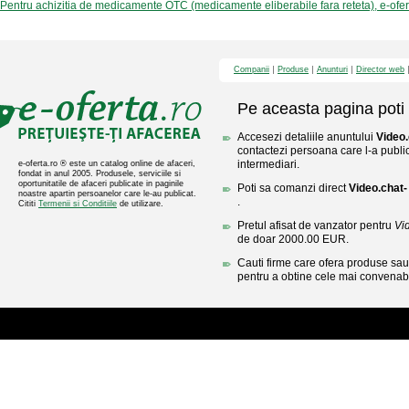
Pentru achizitia de medicamente OTC (medicamente eliberabile fara reteta), e-ofe
Companii
Produse
Anunturi
Director web
Pe aceasta pagina poti 
Accesezi detaliile anuntului
Video.
contactezi persoana care l-a public
intermediari.
e-oferta.ro ® este un catalog online de afaceri,
fondat in anul 2005. Produsele, serviciile si
oportunitatile de afaceri publicate in paginile
Poti sa comanzi direct
Video.chat-
noastre apartin persoanelor care le-au publicat.
.
Cititi
Termenii si Conditiile
de utilizare.
Pretul afisat de vanzator pentru
Vid
de doar 2000.00 EUR.
Cauti firme care ofera produse sau 
pentru a obtine cele mai convenabi