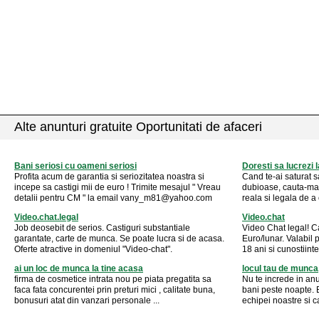
Alte anunturi gratuite Oportunitati de afaceri
Bani seriosi cu oameni seriosi
Doresti sa lucrezi 
Profita acum de garantia si seriozitatea noastra si
Cand te-ai saturat sa
incepe sa castigi mii de euro ! Trimite mesajul " Vreau
dubioase, cauta-ma s
detalii pentru CM " la email
vany_m81@yahoo.com
reala si legala de a 
Video.chat.legal
Video.chat
Job deosebit de serios. Castiguri substantiale
Video Chat legal! C
garantate, carte de munca. Se poate lucra si de acasa.
Euro/lunar. Valabil 
Oferte atractive in domeniul "Video-chat".
18 ani si cunostiin
ai un loc de munca la tine acasa
locul tau de munc
firma de cosmetice intrata nou pe piata pregatita sa
Nu te increde in anu
faca fata concurentei prin preturi mici , calitate buna,
bani peste noapte. B
bonusuri atat din vanzari personale ...
echipei noastre si ca