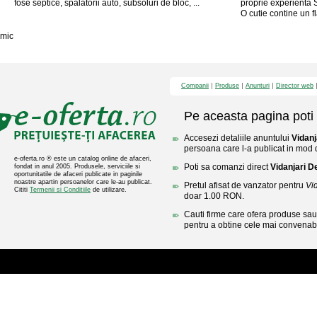
fose septice, spalatorii auto, subsoluri de bloc, ...
proprie experienta S
O cutie contine un fl
mic
Companii
Produse
Anunturi
Director web
Pe aceasta pagina poti 
Accesezi detaliile anuntului
Vidanj
persoana care l-a publicat in mod di
e-oferta.ro ® este un catalog online de afaceri,
Poti sa comanzi direct
Vidanjari D
fondat in anul 2005. Produsele, serviciile si
oportunitatile de afaceri publicate in paginile
noastre apartin persoanelor care le-au publicat.
Pretul afisat de vanzator pentru
Vi
Cititi
Termenii si Conditiile
de utilizare.
doar 1.00 RON.
Cauti firme care ofera produse sau 
pentru a obtine cele mai convenabi