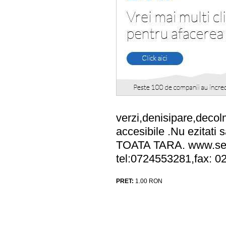
verzi,denisipare,decolm
accesibile .Nu ezita
TOATA TARA. www.servi
tel:0724553281,fax: 
PRET:
1.00
RON