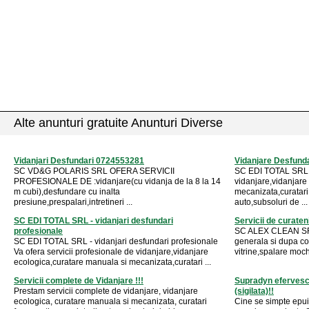
Alte anunturi gratuite Anunturi Diverse
Vidanjari Desfundari 0724553281
Vidanjare Desfundar
SC VD&G POLARIS SRL OFERA SERVICII
SC EDI TOTAL SRL -
PROFESIONALE DE :vidanjare(cu vidanja de la 8 la 14
vidanjare,vidanjare
m cubi),desfundare cu inalta
mecanizata,curatari 
presiune,prespalari,intretineri ...
auto,subsoluri de ...
SC EDI TOTAL SRL - vidanjari desfundari
Servicii de curaten
profesionale
SC ALEX CLEAN SRL 
SC EDI TOTAL SRL - vidanjari desfundari profesionale
generala si dupa co
Va ofera servicii profesionale de vidanjare,vidanjare
vitrine,spalare moch
ecologica,curatare manuala si mecanizata,curatari ...
Servicii complete de Vidanjare !!!
Supradyn efervesc
Prestam servicii complete de vidanjare, vidanjare
(sigilata)!!
ecologica, curatare manuala si mecanizata, curatari
Cine se simpte epui