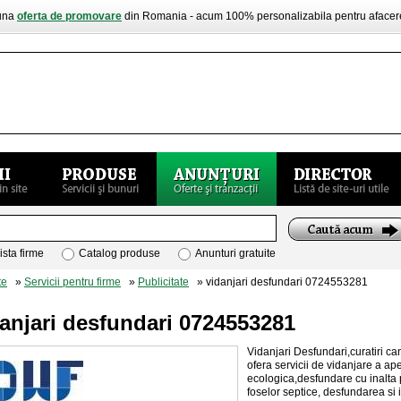
buna
oferta de promovare
din Romania - acum 100% personalizabila pentru aface
ista firme
Catalog produse
Anunturi gratuite
te
»
Servicii pentru firme
»
Publicitate
» vidanjari desfundari 0724553281
anjari desfundari 0724553281
Vidanjari Desfundari,curatiri 
ofera servicii de vidanjare a ap
ecologica,desfundare cu inalta 
foselor septice, desfundarea si in