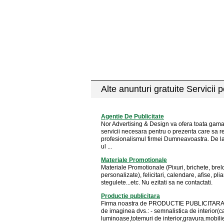
Alte anunturi gratuite Servicii 
Agentie De Publicitate
Nor Advertising & Design va ofera toata gam
servicii necesara pentru o prezenta care sa re
profesionalismul firmei Dumneavoastra. De l
ul ...
Materiale Promotionale
Materiale Promotionale (Pixuri, brichete, bre
personalizate), felicitari, calendare, afise, plia
stegulete...etc. Nu ezitati sa ne contactati.
Productie publicitara
Firma noastra de PRODUCTIE PUBLICITARA
de imaginea dvs.: - semnalistica de interior(c
luminoase,totemuri de interior,gravura.mobilier