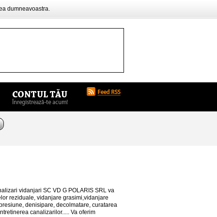
rea dumneavoastra.
canalizari vidanjari SC VD G POLARIS SRL va
elor reziduale, vidanjare grasimi,vidanjare
presiune, denisipare, decolmatare, curatarea
tretinerea canalizarilor..... Va oferim