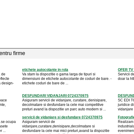
pentru firme
etichete autocolante in rola
OFER TV
a de
Va stam la dispozitie o gama larga de tipuri si
Servicii d
flecte
dimensiuni de etichete autocolante de coduri de bare. -
doar la http
a design-
etichete coduri de bare de ...
DESFUNDARI VIDANJARI 0724370975
DESFUND
loace
Asiguram servicii de vidanjare, curatare, denisipare,
SC EDI TO
nte,
decolmatare si desfundare la cele mai competitive
juridice d
preturi avand la dispozitie un parc auto modern si ...
vidanjare
servicii de vidanjare si desfundare 0724370975
Fotografi
 se ocupa
Asiguram servicii de
Realizam 
asete
vidanjare,curatare,denisipare,decolmatare si
industrial
 ...
desfundare la cele mai mici preturi,avand la dispozitie
eveniment,