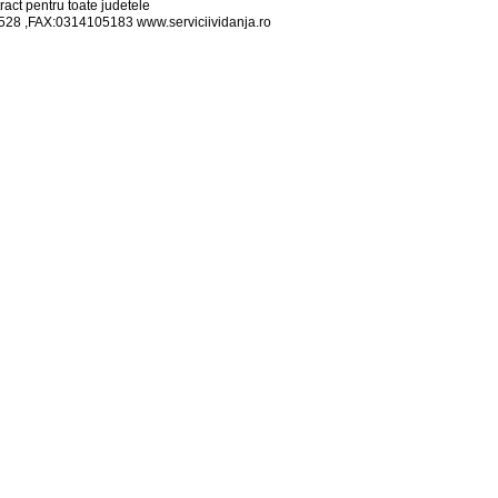
tract pentru toate judetele
528 ,FAX:0314105183 www.serviciividanja.ro