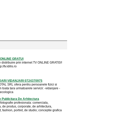
 ONLINE GRATUI
e distribuire prin internet TV ONLINE GRATIS!!
://tv.idilis.ro
ARI VIDANJARI 0724370975
TAL SRL ofera pentru persoanele fizici si
in toata tara urmatoarele servicii: -vidanjare -
 ecologica
e Publicitara De Arhitectura
fotografie profesionala: comerciala,
a, de produs, corporate, de arhitectura,
 fashion, portret, de studio; conceptie grafica