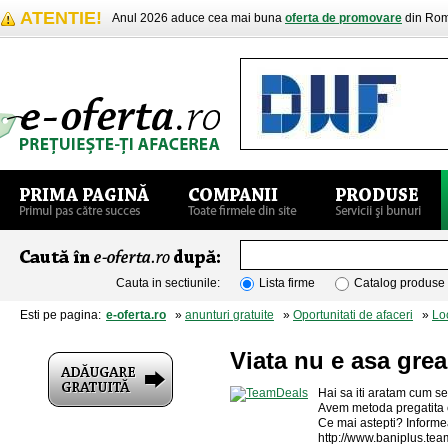
ATENTIE!
Anul 2026 aduce cea mai buna
oferta de promovare
din Rom
Cauta in sectiunile:
Lista firme
Catalog produse
Esti pe pagina:
e-oferta.ro
»
anunturi gratuite
»
Oportunitati de afaceri
»
Lo
Viata nu e asa gre
Hai sa iti aratam cum se 
Avem metoda pregatita co
Ce mai astepti? Informe
http://www.baniplus.te