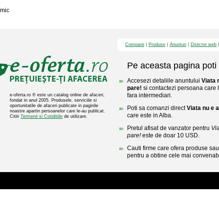
mic
Companii
Produse
Anunturi
Director web
Pe aceasta pagina poti 
Accesezi detaliile anuntului
Viata 
pare!
si contactezi persoana care l
fara intermediari.
e-oferta.ro ® este un catalog online de afaceri,
fondat in anul 2005. Produsele, serviciile si
oportunitatile de afaceri publicate in paginile
Poti sa comanzi direct
Viata nu e 
noastre apartin persoanelor care le-au publicat.
care este in Alba.
Cititi
Termenii si Conditiile
de utilizare.
Pretul afisat de vanzator pentru
Vi
pare!
este de doar 10 USD.
Cauti firme care ofera produse sau 
pentru a obtine cele mai convenabi