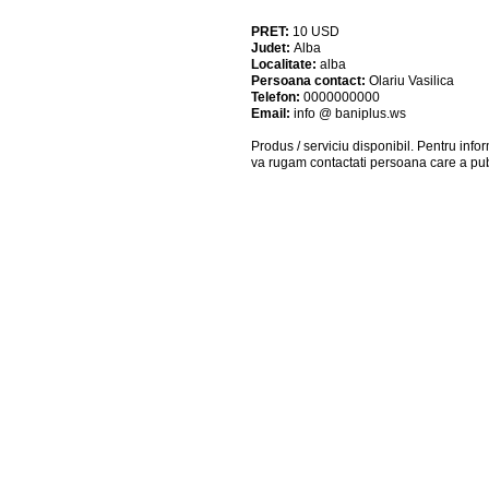
PRET:
10
USD
Judet:
Alba
Localitate:
alba
Persoana contact:
Olariu Vasilica
Telefon:
0000000000
Email:
info @ baniplus.ws
Produs / serviciu
disponibil
. Pentru info
va rugam contactati persoana care a pub