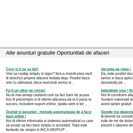
Alte anunturi gratuite Oportunitati de afaceri
Cere si ti se va da!!
Vacanta pe viata !
Vrei sa castigi simplu si sigur? fara a investi prea mult
Da, este posibil da
iti deschizi propria afacere testata deja. Posibil daca
serios si daca aplici
vrei cu adevarat, daca muncesti serios si ...
dezvaluita pe ...
Fa-ti un viitor pe cinste!
Indeplinim vise ! 
Nu te mai amagi cautand cum sa faci bani de acasa.
Noi iti construim af
Noi iti prezentam si iti oferim afacerea de la 0 pana la
Suntem interesati de
succes, includem suport online, spatiu web si tot ...
acest sprijin gratuit .
Gratuit si garantat : metoda automatizata de a face
Google ma plateste 
bani online !
Iti doresti sa cunost
Noi iti oferim informatia si sistemul automatizat cu care
sute de mii de dolar
sa incepi sa faci bani simplu si accesibil. Totul este
prezint o afacere de 
fantastic de simplu si INCA GRATUIT ...