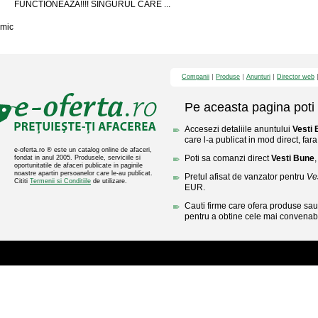
FUNCTIONEAZA!!!! SINGURUL CARE ...
mic
Companii
Produse
Anunturi
Director web
Pe aceasta pagina poti 
Accesezi detaliile anuntului
Vesti
care l-a publicat in mod direct, fara
e-oferta.ro ® este un catalog online de afaceri,
Poti sa comanzi direct
Vesti Bune
,
fondat in anul 2005. Produsele, serviciile si
oportunitatile de afaceri publicate in paginile
noastre apartin persoanelor care le-au publicat.
Pretul afisat de vanzator pentru
Ve
Cititi
Termenii si Conditiile
de utilizare.
EUR.
Cauti firme care ofera produse sau 
pentru a obtine cele mai convenabi