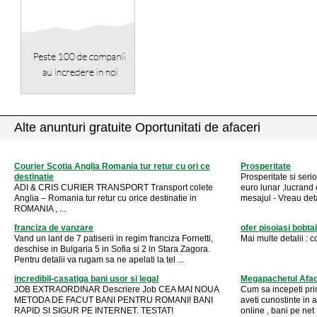
Alte anunturi gratuite Oportunitati de afaceri
Courier Scotia Anglia Romania tur retur cu ori ce
Prosperitate
destinatie
Prosperitate si serio
ADI & CRIS CURIER TRANSPORT Transport colete
euro lunar ,lucrand 
Anglia – Romania tur retur cu orice destinatie in
mesajul - Vreau detal
ROMANIA , ...
franciza de vanzare
ofer pisoiasi bobta
Vand un lant de 7 patiserii in regim franciza Fornetti,
Mai multe detalii :
c
deschise in Bulgaria 5 in Sofia si 2 in Stara Zagora.
Pentru detalii va rugam sa ne apelati la tel ...
incredibil-casatiga bani usor si legal
Megapachetul Aface
JOB EXTRAORDINAR Descriere Job CEA MAI NOUA
Cum sa incepeti prim
METODA DE FACUT BANI PENTRU ROMANI! BANI
aveti cunostinte in 
RAPID SI SIGUR PE INTERNET. TESTAT!
online , bani pe net 