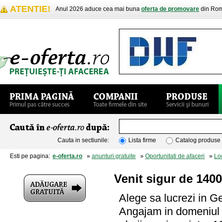
ATENTIE!
Anul 2026 aduce cea mai buna
oferta de promovare
din Rom
Cauta in sectiunile:
Lista firme
Catalog produse
Esti pe pagina:
e-oferta.ro
»
anunturi gratuite
»
Oportunitati de afaceri
»
Lo
Venit sigur de 140
Alege sa lucrezi in G
Angajam in domeniul for