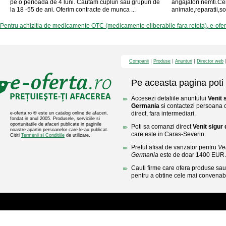
pe o perioada de 4 luni. Cautam cupluri sau grupuri de
angajatori nemti.Cer
la 18 -55 de ani. Oferim contracte de munca ...
animale,reparatii,sof
Pentru achizitia de medicamente OTC (medicamente eliberabile fara reteta), e-ofe
Companii
Produse
Anunturi
Director web
Pe aceasta pagina poti 
Accesezi detaliile anuntului
Venit 
Germania
si contactezi persoana c
direct, fara intermediari.
e-oferta.ro ® este un catalog online de afaceri,
fondat in anul 2005. Produsele, serviciile si
oportunitatile de afaceri publicate in paginile
Poti sa comanzi direct
Venit sigur
noastre apartin persoanelor care le-au publicat.
care este in Caras-Severin.
Cititi
Termenii si Conditiile
de utilizare.
Pretul afisat de vanzator pentru
Ve
Germania
este de doar 1400 EUR.
Cauti firme care ofera produse sau 
pentru a obtine cele mai convenabi