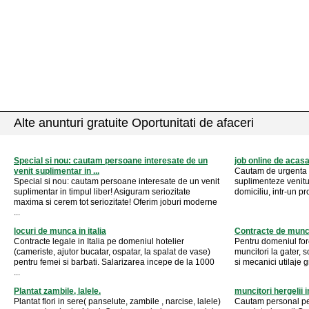
Alte anunturi gratuite Oportunitati de afaceri
Special si nou: cautam persoane interesate de un
job online de acas
venit suplimentar in ...
Cautam de urgenta o
Special si nou: cautam persoane interesate de un venit
suplimenteze venituri
suplimentar in timpul liber! Asiguram seriozitate
domiciliu, intr-un pr
maxima si cerem tot seriozitate! Oferim joburi moderne
...
locuri de munca in italia
Contracte de munca
Contracte legale in Italia pe domeniul hotelier
Pentru domeniul fore
(cameriste, ajutor bucatar, ospatar, la spalat de vase)
muncitori la gater, s
pentru femei si barbati. Salarizarea incepe de la 1000
si mecanici utilaje g
...
Plantat zambile, lalele.
muncitori hergelii 
Plantat flori in sere( panselute, zambile , narcise, lalele)
Cautam personal pe