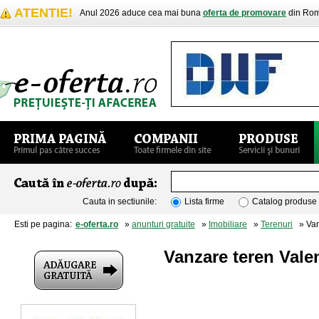
ATENTIE!
Anul 2026 aduce cea mai buna
oferta de promovare
din Rom
Cauta in sectiunile:
Lista firme
Catalog produse
Esti pe pagina:
e-oferta.ro
»
anunturi gratuite
»
Imobiliare
»
Terenuri
» Vanz
Vanzare teren Vale