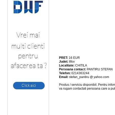
PRET:
16
EUR
Judet:
Ilfov
Localitate:
CHITILA
Persoana contact:
PANTIRU STEFAN
Telefon:
0214363244
Email:
stefan_pantiru @ yahoo.com
Produs / serviciu
disponibil
. Pentru info
va rugam contactati persoana care a pub