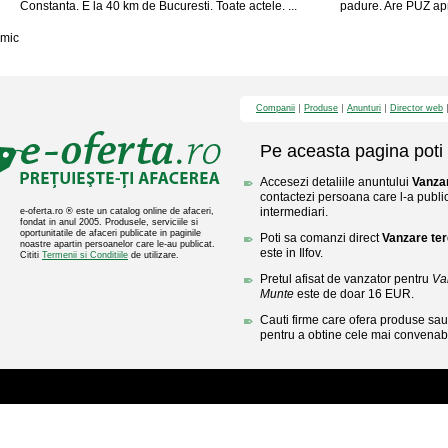
Constanta. E la 40 km de Bucuresti. Toate actele. ...
padure. Are PUZ apr
mic
Companii
Produse
Anunturi
Director web
Pe aceasta pagina poti 
Accesezi detaliile anuntului
Vanzar
contactezi persoana care l-a public
intermediari.
e-oferta.ro ® este un catalog online de afaceri,
fondat in anul 2005. Produsele, serviciile si
oportunitatile de afaceri publicate in paginile
Poti sa comanzi direct
Vanzare ter
noastre apartin persoanelor care le-au publicat.
este in Ilfov.
Cititi
Termenii si Conditiile
de utilizare.
Pretul afisat de vanzator pentru
Va
Munte
este de doar 16 EUR.
Cauti firme care ofera produse sau 
pentru a obtine cele mai convenabi