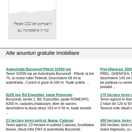
Alte anunturi gratuite Imobiliare
Autostrada Bucuresti Pitesti 32500 mp
Prel Ghencea, 500
Teren 32500 mp pe Autostrada Bucuresti - Pitesti, la km
PREL. GHENCEA, 5 h
70, la nodul rutier Petresti. Deschidere 68 ml la
deschidere 145 ml l
autostrada.. Curent si gaze la 200 m. Toate actele. ...
pe parteaa cu serele
pretabil ...
8200 mp, Bd Expozitiei, spate Romexpo
170 hectare teren 
Bucuresti, sector 1, Bd. Expozitiei, spate ROMEXPO,
Teren agricol in Nan
8200 m, cadastru,intabulare, liber de sarcini,
2 loturi de 120 si 5
deschidere la doua strazi 163 m X 50 m, toate avizele
Terenul este situat l
...
23 hectare teren agricol, Ileana, Calarasi
400 hectare, teren 
Teren agricol, 23 hectare in judetul Calarasi, localitatea
400 hectare, teren i
Ileana, situat intre DN3 si autostrada Bucuresti-
malul Argesului, cu