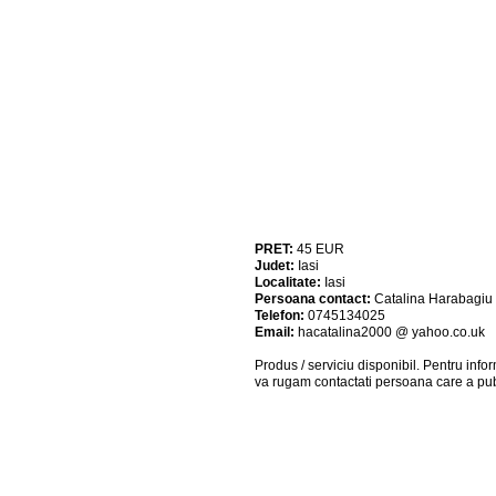
PRET:
45
EUR
Judet:
Iasi
Localitate:
Iasi
Persoana contact:
Catalina Harabagiu
Telefon:
0745134025
Email:
hacatalina2000 @ yahoo.co.uk
Produs / serviciu
disponibil
. Pentru info
va rugam contactati persoana care a pub