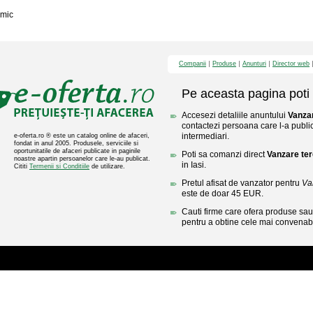
mic
Companii
Produse
Anunturi
Director web
Pe aceasta pagina poti 
Accesezi detaliile anuntului
Vanzar
contactezi persoana care l-a public
intermediari.
e-oferta.ro ® este un catalog online de afaceri,
fondat in anul 2005. Produsele, serviciile si
oportunitatile de afaceri publicate in paginile
Poti sa comanzi direct
Vanzare tere
noastre apartin persoanelor care le-au publicat.
in Iasi.
Cititi
Termenii si Conditiile
de utilizare.
Pretul afisat de vanzator pentru
Van
este de doar 45 EUR.
Cauti firme care ofera produse sau 
pentru a obtine cele mai convenabi