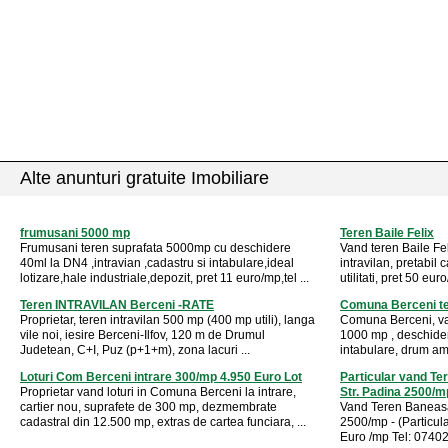
Alte anunturi gratuite Imobiliare
frumusani 5000 mp
Teren Baile Felix
Frumusani teren suprafata 5000mp cu deschidere
Vand teren Baile Fel
40ml la DN4 ,intravian ,cadastru si intabulare,ideal
intravilan, pretabil
lotizare,hale industriale,depozit, pret 11 euro/mp,tel ...
utilitati, pret 50 eur
Teren INTRAVILAN Berceni -RATE
Comuna Berceni te
Proprietar, teren intravilan 500 mp (400 mp utili), langa
Comuna Berceni, van
vile noi, iesire Berceni-Ilfov, 120 m de Drumul
1000 mp , deschider
Judetean, C+I, Puz (p+1+m), zona lacuri ...
intabulare, drum amen
Loturi Com Berceni intrare 300/mp 4.950 Euro Lot
Particular vand Te
Proprietar vand loturi in Comuna Berceni la intrare,
Str. Padina 2500/m
cartier nou, suprafete de 300 mp, dezmembrate
Vand Teren Baneasa 
cadastral din 12.500 mp, extras de cartea funciara, ...
2500/mp - (Particula
Euro /mp Tel: 074