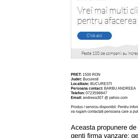
PRET:
1500
RON
Judet:
Bucuresti
Localitate:
BUCURESTI
Persoana contact:
BARBU ANDREEA
Telefon:
0723598847
Email:
andreea307 @ yahoo.com
Produs / serviciu
disponibil
. Pentru info
va rugam contactati persoana care a pub
Aceasta propunere de a
genti firma vanzare; ge