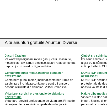
Alte anunturi gratuite Anunturi Diverse
Jucarii Craciun
Club A s-a schimb
Pe www.depozitjucarii.ro veti gasi jucarii : masinute,
Îmi aduc aminte cu d
motociclete, atv, karturi electrice, jucarii radiocomanda,
a şi a 10-a, când m
papusi, jocuri constructii, jocuri biliard, ...
în timpul zilei în Clu
Containere gunoi moloz, inchiriat container
NON STOP desfunda
0728975100
0728975101
Containere gunoi moloz, inchiriat container. Firma de
NON STOP desfundat
salubrizare inchiriaza containere pentru transport
profesionale de des
deseuri rezultate din demolari. VD&G Polaris va ...
noastra va sta la dis
Vidanjare, servicii profesionale de vidanjare
Halate albe medical
0728975100
Vindem din stoc hala
Vidanjare, servicii profesionale de vidanjare. Firma de
import. Stoc cu dife
vidanjare oferta servicii complete de vidanjare in
personaliza, unele m