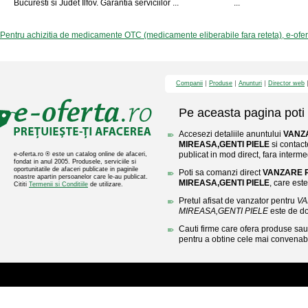
Bucuresti si Judet Ilfov. Garantia serviciilor ...
...
Pentru achizitia de medicamente OTC (medicamente eliberabile fara reteta), e-ofe
Companii
Produse
Anunturi
Director web
Pe aceasta pagina poti 
Accesezi detaliile anuntului
VANZ
MIREASA,GENTI PIELE
si contact
publicat in mod direct, fara interme
e-oferta.ro ® este un catalog online de afaceri,
fondat in anul 2005. Produsele, serviciile si
oportunitatile de afaceri publicate in paginile
Poti sa comanzi direct
VANZARE 
noastre apartin persoanelor care le-au publicat.
MIREASA,GENTI PIELE
, care este
Cititi
Termenii si Conditiile
de utilizare.
Pretul afisat de vanzator pentru
VA
MIREASA,GENTI PIELE
este de d
Cauti firme care ofera produse sau 
pentru a obtine cele mai convenabi