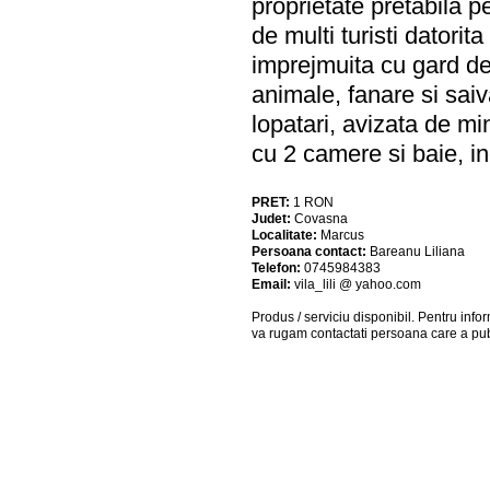
proprietate pretabila p
de multi turisti datori
imprejmuita cu gard de
animale, fanare si sa
lopatari, avizata de min
cu 2 camere si baie, in
PRET:
1
RON
Judet:
Covasna
Localitate:
Marcus
Persoana contact:
Bareanu Liliana
Telefon:
0745984383
Email:
vila_lili @ yahoo.com
Produs / serviciu
disponibil
. Pentru info
va rugam contactati persoana care a pub