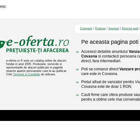
mic
Companii
Produse
Anunturi
Director web
Pe aceasta pagina poti 
Accesezi detaliile anuntului
Vanzar
Covasna
si contactezi persoana ca
direct, fara intermediari.
e-oferta.ro ® este un catalog online de afaceri,
fondat in anul 2005. Produsele, serviciile si
oportunitatile de afaceri publicate in paginile
Poti sa comanzi direct
Vanzare pr
noastre apartin persoanelor care le-au publicat.
care este in Covasna.
Cititi
Termenii si Conditiile
de utilizare.
Pretul afisat de vanzator pentru
Va
Covasna
este de doar 1 RON.
Cauti firme care ofera produse sau 
pentru a obtine cele mai convenabi