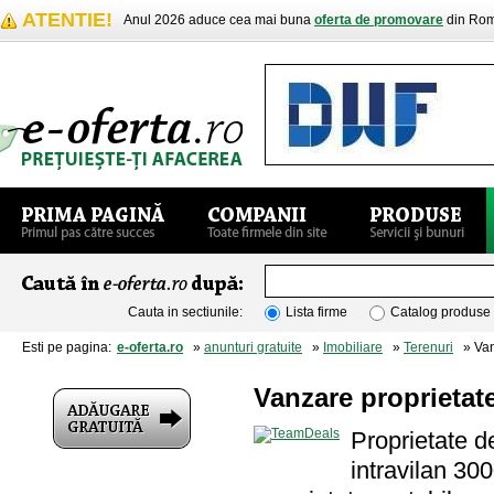
ATENTIE!
Anul 2026 aduce cea mai buna
oferta de promovare
din Rom
Cauta in sectiunile:
Lista firme
Catalog produse
Esti pe pagina:
e-oferta.ro
»
anunturi gratuite
»
Imobiliare
»
Terenuri
» Vanz
Vanzare proprieta
Proprietate d
intravilan 3