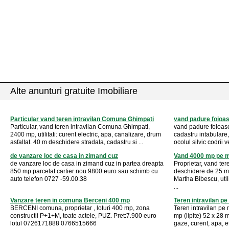
Alte anunturi gratuite Imobiliare
Particular vand teren intravilan Comuna Ghimpati
vand padure foioas
Particular, vand teren intravilan Comuna Ghimpati,
vand padure foioase
2400 mp, utilitati: curent electric, apa, canalizare, drum
cadastru intabulare
asfaltat. 40 m deschidere stradala, cadastru si ...
ocolul silvic codrii v
de vanzare loc de casa in zimand cuz
Vand 4000 mp pe ma
de vanzare loc de casa in zimand cuz in partea dreapta
Proprietar, vand ter
850 mp parcelat cartier nou 9800 euro sau schimb cu
deschidere de 25 m 
auto telefon 0727 -59.00.38
Martha Bibescu, utili
...
Vanzare teren in comuna Berceni 400 mp
Teren intravilan pe
BERCENI comuna, proprietar , loturi 400 mp, zona
Teren intravilan pe
constructii P+1+M, toate actele, PUZ. Pret:7.900 euro
mp (lipite) 52 x 28 m
lotul 0726171888 0766515666
gaze, curent, apa, e