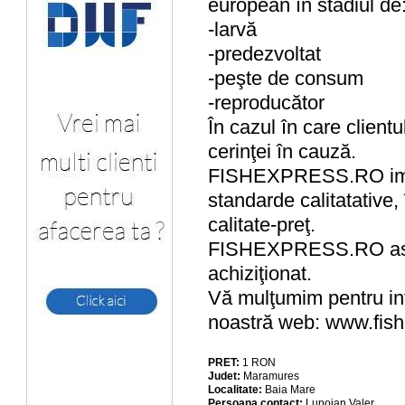
european în stadiul de
-larvă
-predezvoltat
-peşte de consum
-reproducător
În cazul în care client
cerinţei în cauză.
FISHEXPRESS.RO impor
standarde calitatative
calitate-preţ.
FISHEXPRESS.RO asigură
achiziţionat.
Vă mulţumim pentru in
noastră web: www.fish
PRET:
1
RON
Judet:
Maramures
Localitate:
Baia Mare
Persoana contact:
Lupoian Valer