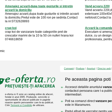
Amenajez acvarii,dupa toate gusturile si intretin
Vand acvaru 220l
acvarii la domiciliu
Vand acvariu 220l,
Amenajez acvarii,dupa toate gusturile si intretin acvarii
exterioare:100x40x5
la domiciliu.Pretul este de 100 ron pe sedinta.Contact
nefolosit.Contact l
la nr:0732628893
crap koi
Acvarii la comanda 
crap koi de vanzarare toate categoriile pret de
Executam si amenaj
crescator marimi de la 10 la 50 cm nuferi hrana koi
dulce, cu un design
0746618659
profesionala, pentru 
mic
Companii
Produse
Anunturi
Director web
Pe aceasta pagina poti 
Accesezi detaliile anuntului
vanza
contactezi persoana care l-a public
intermediari.
e-oferta.ro ® este un catalog online de afaceri,
fondat in anul 2005. Produsele, serviciile si
oportunitatile de afaceri publicate in paginile
Poti sa comanzi direct
vanzare pe
noastre apartin persoanelor care le-au publicat.
este in Maramures.
Cititi
Termenii si Conditiile
de utilizare.
Pretul afisat de vanzator pentru
va