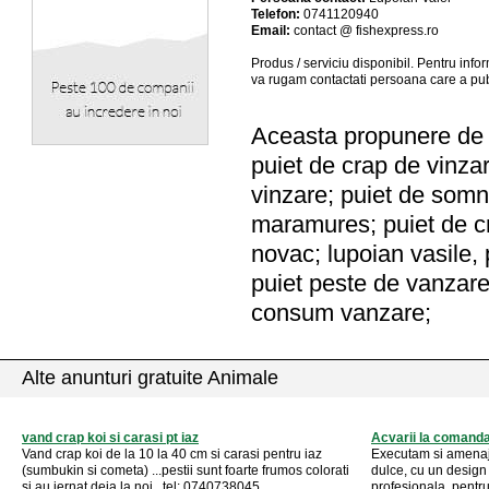
Telefon:
0741120940
Email:
contact @ fishexpress.ro
Produs / serviciu
disponibil
. Pentru info
va rugam contactati persoana care a pub
Aceasta propunere de a
puiet de crap de vinza
vinzare; puiet de somn
maramures; puiet de cr
novac; lupoian vasile, 
puiet peste de vanzare
consum vanzare;
Alte anunturi gratuite Animale
vand crap koi si carasi pt iaz
Acvarii la comanda 
Vand crap koi de la 10 la 40 cm si carasi pentru iaz
Executam si amenaj
(sumbukin si cometa) ...pestii sunt foarte frumos colorati
dulce, cu un design
si au iernat deja la noi.. tel: 0740738045 ...
profesionala, pentru 