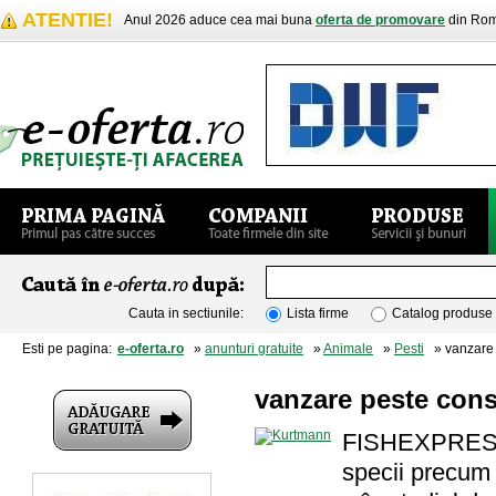
ATENTIE!
Anul 2026 aduce cea mai buna
oferta de promovare
din Rom
Cauta in sectiunile:
Lista firme
Catalog produse
Esti pe pagina:
e-oferta.ro
»
anunturi gratuite
»
Animale
»
Pesti
» vanzare 
vanzare peste con
FISHEXPRESS.RO
specii precum 