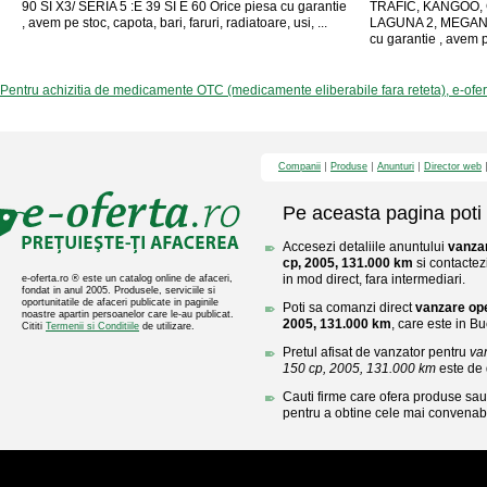
90 SI X3/ SERIA 5 :E 39 SI E 60 Orice piesa cu garantie
TRAFIC, KANGOO, 
, avem pe stoc, capota, bari, faruri, radiatoare, usi, ...
LAGUNA 2, MEGANE 
cu garantie , avem p
Pentru achizitia de medicamente OTC (medicamente eliberabile fara reteta), e-ofe
Companii
Produse
Anunturi
Director web
Pe aceasta pagina poti 
Accesezi detaliile anuntului
vanzar
cp, 2005, 131.000 km
si contactez
in mod direct, fara intermediari.
e-oferta.ro ® este un catalog online de afaceri,
fondat in anul 2005. Produsele, serviciile si
oportunitatile de afaceri publicate in paginile
Poti sa comanzi direct
vanzare ope
noastre apartin persoanelor care le-au publicat.
2005, 131.000 km
, care este in Bu
Cititi
Termenii si Conditiile
de utilizare.
Pretul afisat de vanzator pentru
van
150 cp, 2005, 131.000 km
este de
Cauti firme care ofera produse sau 
pentru a obtine cele mai convenabi