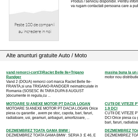
Produs / serviciu
disponibil
. Pentru info
va rugam contactati persoana care a pub
Alte anunturi gratuite Auto / Moto
vand remorci-cort(3)Raclet Belle Ile+Trigano
masina buna la un 
Randger
motor nou distribut
Vand 2 (DOUA) remorci cort marca Raclet Belle Ile-
FRANTA,si una TRIGANO-RANDGER neimatriculate in
Romania (SOSESC IN TARA DUPA 8 AUGUST
)documente in regula,cu ...
MOTOARE SI ANEXE MOTOR PT DACIA LOGAN
CUTII DE VITEZE 
MOTOARE SI ANEXE MOTOR PT DACIA LOGAN Orice
1,9 DCI
piesa cu garantie , avem pe stoc, capota, bari, faruri,
CUTII DE VITEZE P
radiatoare, usi, geamuri, airbaguri, amortizoare, ...
DCI Orice piesa cu 
bari, faruri, radiatoa
DEZMEMBREZ TOATA GAMA BMW :
DEZMEMBREZ TOA
DEZMEMBREZ TOATA GAMA BMW : SERIA 3 :E 46, E
DEZMEMBREZ TOA