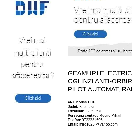
GEAMURI ELECTRIC
OGLINZI ANTI-ORBI
PILOT AUTOMAT, RA
PRET:
5999
EUR
Judet:
Bucuresti
Localitate:
Bucuresti
Persoana contact:
Rotaru Mihail
Telefon:
0722331595
Email:
miro1625 @ yahoo.com