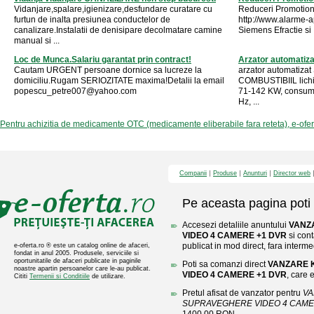
Vidanjare,spalare,igienizare,desfundare curatare cu
Reduceri Promotion
furtun de inalta presiunea conductelor de
http://www.alarme-
canalizare.Instalatii de denisipare decolmatare camine
Siemens Efractie si I
manual si ...
Loc de Munca.Salariu garantat prin contract!
Arzator automatiz
Cautam URGENT persoane dornice sa lucreze la
arzator automatiza
domiciliu.Rugam SERIOZITATE maxima!Detalii la email
COMBUSTIBIIL lichid
popescu_petre007@yahoo.com
71-142 KW, consum 
Hz, ...
Pentru achizitia de medicamente OTC (medicamente eliberabile fara reteta), e-ofe
Companii
Produse
Anunturi
Director web
Pe aceasta pagina poti 
Accesezi detaliile anuntului
VANZ
VIDEO 4 CAMERE +1 DVR
si cont
publicat in mod direct, fara interme
e-oferta.ro ® este un catalog online de afaceri,
fondat in anul 2005. Produsele, serviciile si
oportunitatile de afaceri publicate in paginile
Poti sa comanzi direct
VANZARE 
noastre apartin persoanelor care le-au publicat.
VIDEO 4 CAMERE +1 DVR
, care e
Cititi
Termenii si Conditiile
de utilizare.
Pretul afisat de vanzator pentru
VA
SUPRAVEGHERE VIDEO 4 CAME