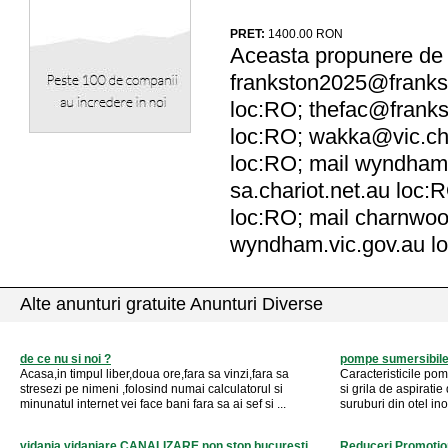
PRET:
1400.00
RON
Aceasta propunere de a
frankston2025@frankst
loc:RO;
thefac@franks
loc:RO;
wakka@vic.cha
loc:RO; mail wyndham.
sa.chariot.net.au loc:
loc:RO; mail charnwood
wyndham.vic.gov.au lo
Alte anunturi gratuite Anunturi Diverse
de ce nu si noi ?
pompe sumersibil
Acasa,in timpul liber,doua ore,fara sa vinzi,fara sa
Caracteristicile pom
stresezi pe nimeni ,folosind numai calculatorul si
si grila de aspiratie
minunatul internet vei face bani fara sa ai sef si ...
suruburi din otel in
vidanja vidanjare CANALIZARE non stop bucuresti
Reduceri Promotio