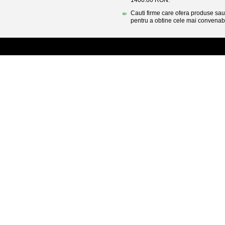
1400.00 RON.
Cauti firme care ofera produse sau 
pentru a obtine cele mai convenabi