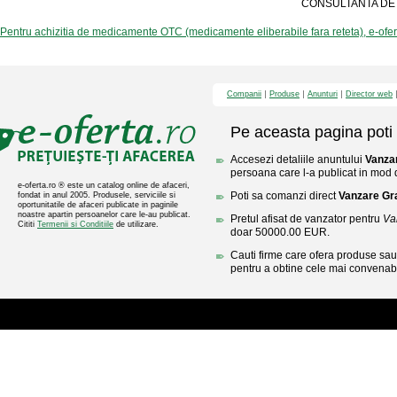
CONSULTANTA DE S
Pentru achizitia de medicamente OTC (medicamente eliberabile fara reteta), e-ofe
Companii
Produse
Anunturi
Director web
Pe aceasta pagina poti 
Accesezi detaliile anuntului
Vanzar
persoana care l-a publicat in mod di
e-oferta.ro ® este un catalog online de afaceri,
Poti sa comanzi direct
Vanzare Gra
fondat in anul 2005. Produsele, serviciile si
oportunitatile de afaceri publicate in paginile
noastre apartin persoanelor care le-au publicat.
Pretul afisat de vanzator pentru
Va
Cititi
Termenii si Conditiile
de utilizare.
doar 50000.00 EUR.
Cauti firme care ofera produse sau 
pentru a obtine cele mai convenabi