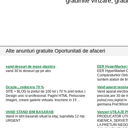
gradinite vinzare; grad
Alte anunturi gratuite Oportunitati de afaceri
vand deseuri de mase plastice
EER HyperMarket 
vand 30 to deseuri pp pe abs
EER HyperMarket O
Cumparaturilor Onli
suntem alaturi de tin
Ocazie....reducere 70 %
Vand aparat tensiu
SITE + BLOG la pretul de 100 lei ( 70 % pret redus )
Vand aparat electr
Design unic si profesional. Pagini HTML Prelucrare
precizie,are 30 de m
imagini, creare galerie virtuala. Inscriere in 15 ...
pulsul,nou,sigilat i
germana.Pret:90roni.
VAND STAND IDM BASARAB
Vanzari UTILAJE 
stand in idm basarab situat la etaj, suprafata 12 mp.
PRODUCATOR UTI
URGENT
IGIENICA, SERVE
LA PRETURI NEGOC