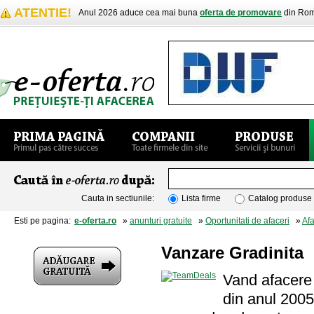
ATENTIE!
Anul 2026 aduce cea mai buna
oferta de promovare
din Rom
Cauta in sectiunile:
Lista firme
Catalog produse
Esti pe pagina:
e-oferta.ro
»
anunturi gratuite
»
Oportunitati de afaceri
»
Afa
Vanzare Gradinita
Vand afacere 
din anul 2005