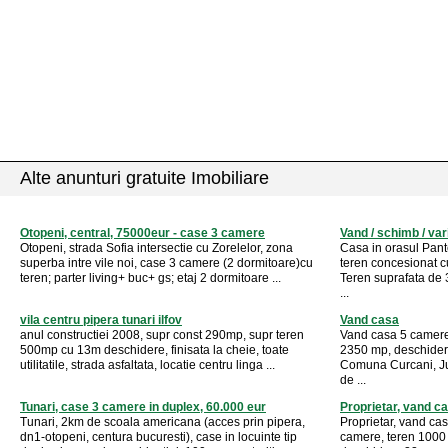
Alte anunturi gratuite Imobiliare
Otopeni, central, 75000eur - case 3 camere
Vand / schimb / var
Otopeni, strada Sofia intersectie cu Zorelelor, zona
Casa in orasul Pant
superba intre vile noi, case 3 camere (2 dormitoare)cu
teren concesionat c
teren; parter living+ buc+ gs; etaj 2 dormitoare ...
Teren suprafata de
...
vila centru pipera tunari ilfov
Vand casa
anul constructiei 2008, supr const 290mp, supr teren
Vand casa 5 camere
500mp cu 13m deschidere, finisata la cheie, toate
2350 mp, deschider
utilitatile, strada asfaltata, locatie centru linga ...
Comuna Curcani, Jud
de ...
Tunari, case 3 camere in duplex, 60.000 eur
Proprietar, vand c
Tunari, 2km de scoala americana (acces prin pipera,
Proprietar, vand ca
dn1-otopeni, centura bucuresti), case in locuinte tip
camere, teren 1000 