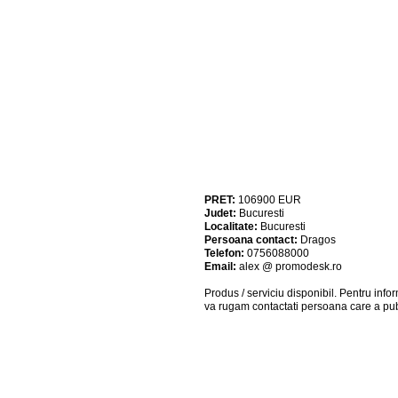
PRET:
106900
EUR
Judet:
Bucuresti
Localitate:
Bucuresti
Persoana contact:
Dragos
Telefon:
0756088000
Email:
alex @ promodesk.ro
Produs / serviciu
disponibil
. Pentru info
va rugam contactati persoana care a pub