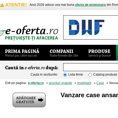
ATENTIE!
Anul 2026 aduce cea mai buna
oferta de promovare
din Rom
Cauta in sectiunile:
Lista firme
Catalog produse
Esti pe pagina:
e-oferta.ro
»
anunturi gratuite
»
Imobiliare
»
Case
» Vanzar
Vanzare case ansa