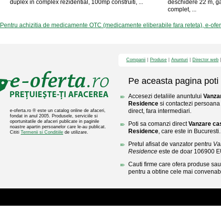
duplex in complex rezidential, 100mp construiti, ...
deschidere 22 m, ga
complet, ...
Pentru achizitia de medicamente OTC (medicamente eliberabile fara reteta), e-ofe
Companii
Produse
Anunturi
Director web
Pe aceasta pagina poti 
Accesezi detaliile anuntului
Vanza
Residence
si contactezi persoana 
direct, fara intermediari.
e-oferta.ro ® este un catalog online de afaceri,
fondat in anul 2005. Produsele, serviciile si
oportunitatile de afaceri publicate in paginile
Poti sa comanzi direct
Vanzare ca
noastre apartin persoanelor care le-au publicat.
Residence
, care este in Bucuresti.
Cititi
Termenii si Conditiile
de utilizare.
Pretul afisat de vanzator pentru
Va
Residence
este de doar 106900 
Cauti firme care ofera produse sau 
pentru a obtine cele mai convenabi