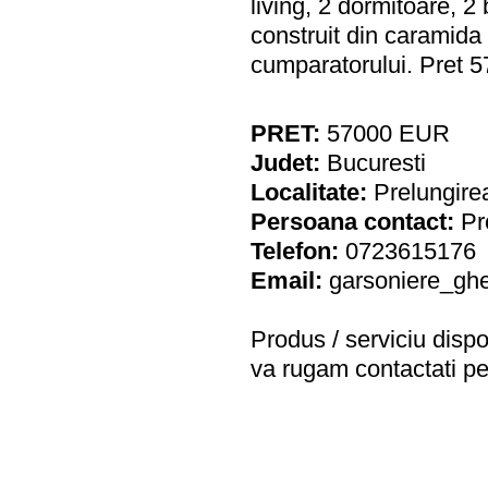
living, 2 dormitoare, 2 
construit din caramida 
cumparatorului. Pret 5
PRET:
57000
EUR
Judet:
Bucuresti
Localitate:
Prelungir
Persoana contact:
Pr
Telefon:
0723615176
Email:
garsoniere_g
Produs / serviciu
dispo
va rugam contactati pe