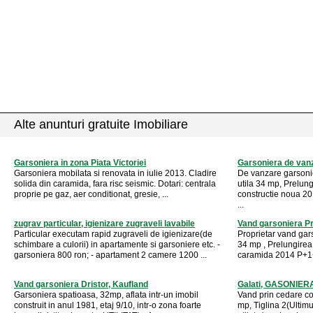
Alte anunturi gratuite Imobiliare
Garsoniera in zona Piata Victoriei
Garsoniera de van
Garsoniera mobilata si renovata in iulie 2013. Cladire
De vanzare garsonie
solida din caramida, fara risc seismic. Dotari: centrala
utila 34 mp, Prelun
proprie pe gaz, aer conditionat, gresie, ...
constructie noua 20
...
zugrav particular, igienizare zugraveli lavabile
Vand garsoniera P
Particular executam rapid zugraveli de igienizare(de
Proprietar vand gars
schimbare a culorii) in apartamente si garsoniere etc. -
34 mp , Prelungirea
garsoniera 800 ron; - apartament 2 camere 1200 ...
caramida 2014 P+1+M
Vand garsoniera Dristor, Kaufland
Galati, GASONIER
Garsoniera spatioasa, 32mp, aflata intr-un imobil
Vand prin cedare c
construit in anul 1981, etaj 9/10, intr-o zona foarte
mp, Tiglina 2(Ultimu