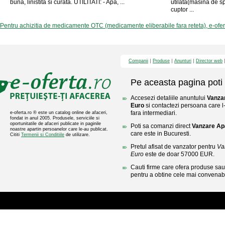
buna, linistita si curata. UTILITATI: - Apa, ...
utilata(masina de sp
cuptor ...
Pentru achizitia de medicamente OTC (medicamente eliberabile fara reteta), e-ofe
Companii
Produse
Anunturi
Director web
Pe aceasta pagina poti 
Accesezi detaliile anuntului
Vanza
Euro
si contactezi persoana care l-
fara intermediari.
e-oferta.ro ® este un catalog online de afaceri,
fondat in anul 2005. Produsele, serviciile si
oportunitatile de afaceri publicate in paginile
Poti sa comanzi direct
Vanzare Ap
noastre apartin persoanelor care le-au publicat.
care este in Bucuresti.
Cititi
Termenii si Conditiile
de utilizare.
Pretul afisat de vanzator pentru
Va
Euro
este de doar 57000 EUR.
Cauti firme care ofera produse sau 
pentru a obtine cele mai convenabi