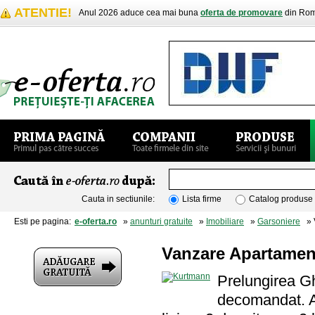
ATENTIE!
Anul 2026 aduce cea mai buna
oferta de promovare
din Rom
Cauta in sectiunile:
Lista firme
Catalog produse
Esti pe pagina:
e-oferta.ro
»
anunturi gratuite
»
Imobiliare
»
Garsoniere
» V
Vanzare Apartamen
Prelungirea G
decomandat. A