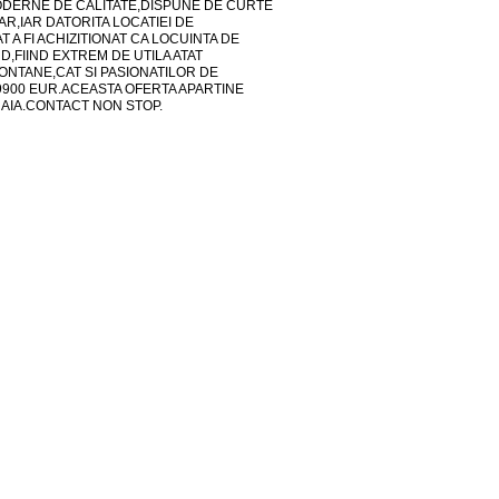
MODERNE DE CALITATE,DISPUNE DE CURTE
R,IAR DATORITA LOCATIEI DE
A FI ACHIZITIONAT CA LOCUINTA DE
D,FIIND EXTREM DE UTILA ATAT
ONTANE,CAT SI PASIONATILOR DE
9900 EUR.ACEASTA OFERTA APARTINE
NAIA.CONTACT NON STOP.