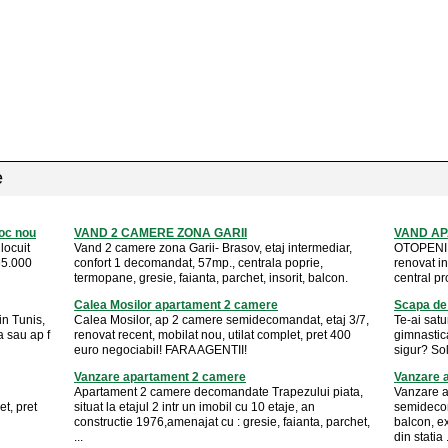
e
oc nou
VAND 2 CAMERE ZONA GARII
VAND AP
locuit
Vand 2 camere zona Garii- Brasov, etaj intermediar,
OTOPENI, 
 65.000
confort 1 decomandat, 57mp., centrala poprie,
renovat i
termopane, gresie, faianta, parchet, insorit, balcon.
central p
Calea Mosilor apartament 2 camere
Scapa de
n Tunis,
Calea Mosilor, ap 2 camere semidecomandat, etaj 3/7,
Te-ai satu
 sau ap f
renovat recent, mobilat nou, utilat complet, pret 400
gimnastica
euro negociabil! FARA AGENTII!
sigur? Sol
Vanzare apartament 2 camere
Vanzare 
Apartament 2 camere decomandate Trapezului piata,
Vanzare 
t, pret
situat la etajul 2 intr un imobil cu 10 etaje, an
semidecoma
constructie 1976,amenajat cu : gresie, faianta, parchet,
balcon, ex
...
din statia .