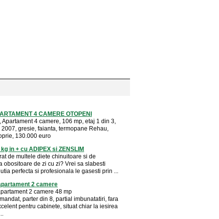
ARTAMENT 4 CAMERE OTOPENI
Apartament 4 camere, 106 mp, etaj 1 din 3,
n 2007, gresie, faianta, termopane Rehau,
roprie, 130.000 euro
 kg in + cu ADIPEX si ZENSLIM
rat de multele diete chinuitoare si de
 obositoare de zi cu zi? Vrei sa slabesti
utia perfecta si profesionala le gasesti prin ...
apartament 2 camere
apartament 2 camere 48 mp
ndat, parter din 8, partial imbunatatiri, fara
celent pentru cabinete, situat chiar la iesirea
..