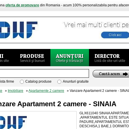
buna
oferta de promovare
din Romania - acum 100% personalizabila pentru aface
ista firme
Catalog produse
Anunturi gratuite
te
»
Imobiliare
»
Apartamente 2 camere
» Vanzare Apartament 2 camere - SINA
nzare Apartament 2 camere - SINAIA
GLX611040 SINAIA APARTAM
,APARTAMENTUL ESTE SITUAT
PADURE,APARTAMENTUL EST
DESCHISA,1 BAIE,1 DORMIT