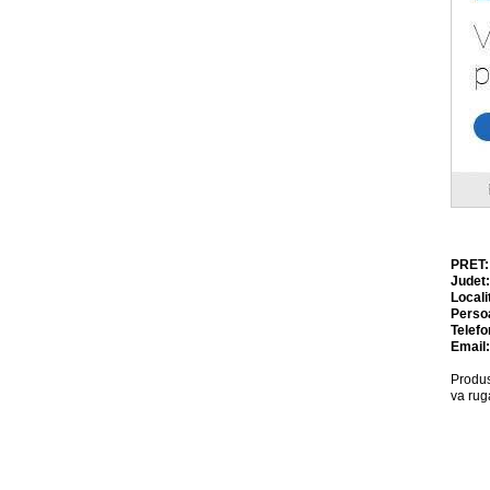
PRET
Judet
Locali
Perso
Telefo
Email
Produs
va rug