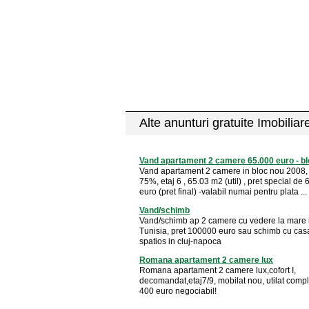
Alte anunturi gratuite Imobiliar
Vand apartament 2 camere 65.000 euro - bl
Vand apartament 2 camere in bloc nou 2008, 
75%, etaj 6 , 65.03 m2 (util) , pret special de
euro (pret final) -valabil numai pentru plata ...
Vand/schimb
Vand/schimb ap 2 camere cu vedere la mare i
Tunisia, pret 100000 euro sau schimb cu casa
spatios in cluj-napoca
Romana apartament 2 camere lux
Romana apartament 2 camere lux,cofort I,
decomandat,etaj7/9, mobilat nou, utilat comple
400 euro negociabil!