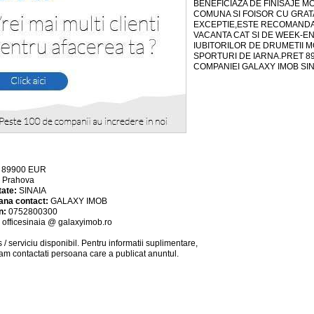
BENEFICIAZA DE FINISAJE 
COMUNA SI FOISOR CU GRATA
EXCEPTIE,ESTE RECOMANDAT 
VACANTA CAT SI DE WEEK-EN
IUBITORILOR DE DRUMETII M
SPORTURI DE IARNA.PRET 8
COMPANIEI GALAXY IMOB SI
:
89900
EUR
:
Prahova
tate:
SINAIA
ana contact:
GALAXY IMOB
n:
0752800300
:
officesinaia @ galaxyimob.ro
 / serviciu
disponibil
. Pentru informatii suplimentare,
am contactati persoana care a publicat anuntul.