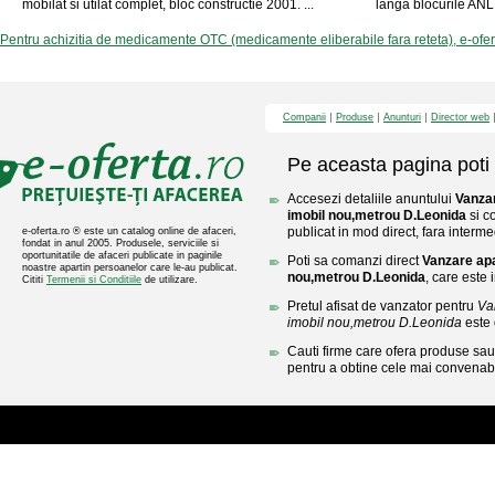
mobilat si utilat complet, bloc constructie 2001. ...
langa blocurile ANL,
Pentru achizitia de medicamente OTC (medicamente eliberabile fara reteta), e-ofe
Companii
Produse
Anunturi
Director web
Pe aceasta pagina poti 
Accesezi detaliile anuntului
Vanza
imobil nou,metrou D.Leonida
si c
publicat in mod direct, fara interme
e-oferta.ro ® este un catalog online de afaceri,
fondat in anul 2005. Produsele, serviciile si
oportunitatile de afaceri publicate in paginile
Poti sa comanzi direct
Vanzare ap
noastre apartin persoanelor care le-au publicat.
nou,metrou D.Leonida
, care este 
Cititi
Termenii si Conditiile
de utilizare.
Pretul afisat de vanzator pentru
Va
imobil nou,metrou D.Leonida
este
Cauti firme care ofera produse sau 
pentru a obtine cele mai convenabi