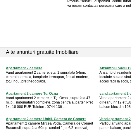
Produs / serviciu
disponibil
. Pentru info
va rugam contactati persoana care a pub
Alte anunturi gratuite Imobiliare
Apartament 2 camere
Ansamblul Vadul Bi
Vand apartament 2 camere, etaj 1,suprafata 54mp,
Ansamblul rezidentia
centrala termica, tamplarie termopan, finisat modern,
locuinte situate stra
totul nou, pret negociabil.
acces facil la scoli, g
Apartament 2 camere Tg. Ocna
vand aprtament 2 c
Vand apartament 2 camere in Tg. Ocna , suprafata 47
Vand apartament 2 
m. p. , imbunatatiri complete, zona centrala, parter. Pret
girleanu nr 12 et 
fix : 18 000 EUR Telefon : 0744 136 ...
balcon bloc din 1989
...
Apartament 2 camere Unirii, Camera de Comert
Vand apartament 2
Apartament 2 camere Mircea Voda, Camera de Comert
Particular vand ap
Bucuresti, suprafata 60mp, confort 1, et.6/8, renovat,
parter, balcon, parc