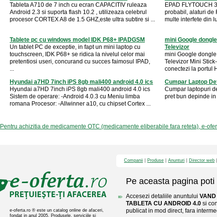
Tableta A710 de 7 inch cu ecran CAPACITIV ruleaza
EPAD FLYTOUCH 3 es
Android 2.3 si suporta flash 10.2 , utilizeaza celebrul
probabil, alaturi de 
procesor CORTEX A8 de 1.5 GHZ,este ultra subtire si ...
multe interfete din 
Tablete pc cu windows model IDK P68+ IPADGSM
mini Google dongle
Un tablet PC de exceptie, in fapt un mini laptop cu
Televizor
touchscreen, IDK P68+ se ridica la nivelul celor mai
mini Google dongle 
pretentiosi useri, concurand cu succes faimosul IPAD,
Televizor Mini Stick
...
conectezi la portul H
Hyundai a7HD 7inch iPS 8gb mali400 android 4.0 ics
Cumpar Laptop Defe
Hyundai a7HD 7inch iPS 8gb mali400 android 4.0 ics
Cumpar laptopuri de
Sistem de operare: -Android 4.0.3 cu Meniu limba
pret bun depinde in 
romana Procesor: -Allwinner a10, cu chipset Cortex ...
Pentru achizitia de medicamente OTC (medicamente eliberabile fara reteta), e-ofe
Companii
Produse
Anunturi
Director web
Pe aceasta pagina poti 
Accesezi detaliile anuntului
VAND 
TABLETA CU ANDROID 4.0
si con
publicat in mod direct, fara interme
e-oferta.ro ® este un catalog online de afaceri,
fondat in anul 2005. Produsele, serviciile si