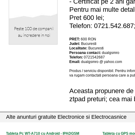
- Certificat pe 2 ani ga
Pentru mai multe detal
Pret 600 lei;
Telefon: 0721.542.687
PRET:
600
RON
Judet:
Bucuresti
Localitate:
Bucuresti
Persoana contact:
dualgsmro
Telefon:
0721542687
Email:
dualgsmro @ yahoo.com
Produs / serviciu
disponibil
. Pentru info
va rugam contactati persoana care a pub
Aceasta propunere de a
ztpad preturi; cea mai 
Alte anunturi gratuite Electronice si Electrocasnice
Tableta Pc WT-A710 cu Android - IPADGSM
Tableta cu GPS mo