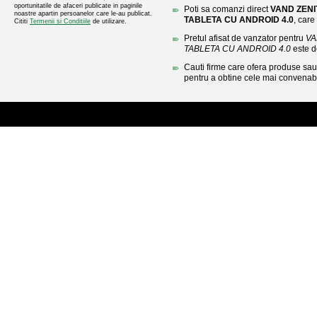
oportunitatile de afaceri publicate in paginile
Poti sa comanzi direct
VAND ZENI
noastre apartin persoanelor care le-au publicat.
TABLETA CU ANDROID 4.0
, care
Cititi
Termenii si Conditiile
de utilizare.
Pretul afisat de vanzator pentru
VA
TABLETA CU ANDROID 4.0
este d
Cauti firme care ofera produse sau 
pentru a obtine cele mai convenabi