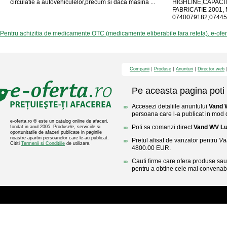
circulatie a autovehiculelor,precum si daca masina ...
HIGHLINE,CAPACI
FABRICATIE 2001
0740079182;07445
Pentru achizitia de medicamente OTC (medicamente eliberabile fara reteta), e-ofe
Companii
Produse
Anunturi
Director web
Pe aceasta pagina poti 
Accesezi detaliile anuntului
Vand 
persoana care l-a publicat in mod di
e-oferta.ro ® este un catalog online de afaceri,
Poti sa comanzi direct
Vand WV L
fondat in anul 2005. Produsele, serviciile si
oportunitatile de afaceri publicate in paginile
noastre apartin persoanelor care le-au publicat.
Pretul afisat de vanzator pentru
Va
Cititi
Termenii si Conditiile
de utilizare.
4800.00 EUR.
Cauti firme care ofera produse sau 
pentru a obtine cele mai convenabi