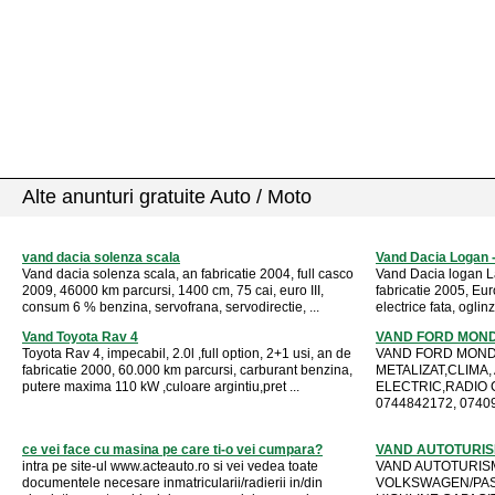
Alte anunturi gratuite Auto / Moto
vand dacia solenza scala
Vand Dacia Logan 
Vand dacia solenza scala, an fabricatie 2004, full casco
Vand Dacia logan L
2009, 46000 km parcursi, 1400 cm, 75 cai, euro III,
fabricatie 2005, Eu
consum 6 % benzina, servofrana, servodirectie, ...
electrice fata, oglinzi
Vand Toyota Rav 4
VAND FORD MONDE
Toyota Rav 4, impecabil, 2.0l ,full option, 2+1 usi, an de
VAND FORD MONDE
fabricatie 2000, 60.000 km parcursi, carburant benzina,
METALIZAT,CLIMA,
putere maxima 110 kW ,culoare argintiu,pret ...
ELECTRIC,RADIO C
0744842172, 07409
ce vei face cu masina pe care ti-o vei cumpara?
VAND AUTOTURI
intra pe site-ul www.acteauto.ro si vei vedea toate
VAND AUTOTURIS
documentele necesare inmatricularii/radierii in/din
VOLKSWAGEN/PASS