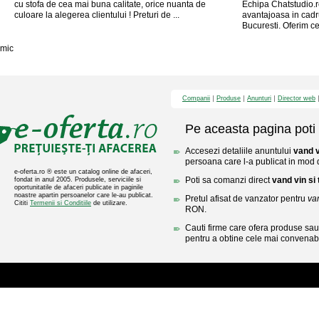
cu stofa de cea mai buna calitate, orice nuanta de
Echipa Chatstudio.ro
culoare la alegerea clientului ! Preturi de ...
avantajoasa in cadru
Bucuresti. Oferim ce
mic
Companii
Produse
Anunturi
Director web
Pe aceasta pagina poti 
Accesezi detaliile anuntului
vand v
persoana care l-a publicat in mod di
e-oferta.ro ® este un catalog online de afaceri,
Poti sa comanzi direct
vand vin si 
fondat in anul 2005. Produsele, serviciile si
oportunitatile de afaceri publicate in paginile
noastre apartin persoanelor care le-au publicat.
Pretul afisat de vanzator pentru
van
Cititi
Termenii si Conditiile
de utilizare.
RON.
Cauti firme care ofera produse sau 
pentru a obtine cele mai convenabi