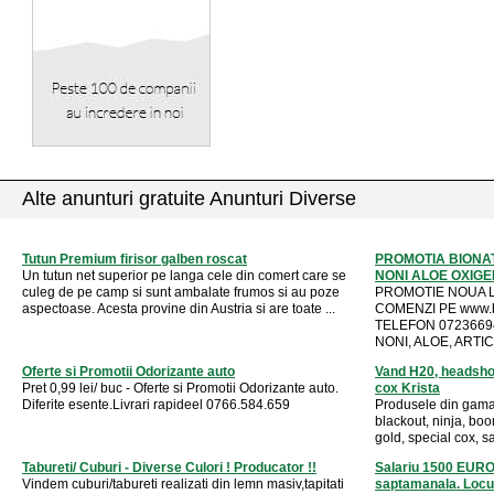
Alte anunturi gratuite Anunturi Diverse
Tutun Premium firisor galben roscat
PROMOTIA BIONA
Un tutun net superior pe langa cele din comert care se
NONI ALOE OXIGE
culeg de pe camp si sunt ambalate frumos si au poze
PROMOTIE NOUA LA
aspectoase. Acesta provine din Austria si are toate ...
COMENZI PE www.bi
TELEFON 07236694
NONI, ALOE, ARTIC
Oferte si Promotii Odorizante auto
Vand H20, headshot
Pret 0,99 lei/ buc - Oferte si Promotii Odorizante auto.
cox Krista
Diferite esente.Livrari rapideel 0766.584.659
Produsele din gama
blackout, ninja, bo
gold, special cox, s
Tabureti/ Cuburi - Diverse Culori ! Producator !!
Salariu 1500 EUR
Vindem cuburi/tabureti realizati din lemn masiv,tapitati
saptamanala. Locuri