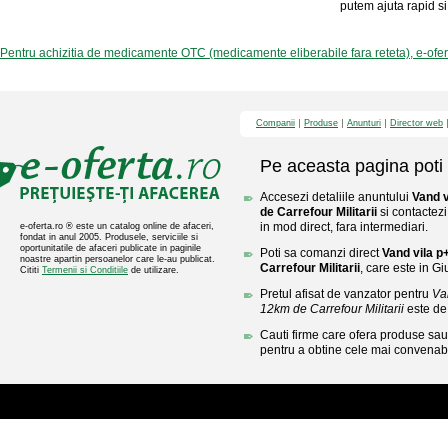
putem ajuta rapid si 
Pentru achizitia de medicamente OTC (medicamente eliberabile fara reteta), e-ofe
Companii
Produse
Anunturi
Director web
Pe aceasta pagina poti 
Accesezi detaliile anuntului
Vand v
de Carrefour Militarii
si contactezi
in mod direct, fara intermediari.
e-oferta.ro ® este un catalog online de afaceri,
fondat in anul 2005. Produsele, serviciile si
oportunitatile de afaceri publicate in paginile
Poti sa comanzi direct
Vand vila p
noastre apartin persoanelor care le-au publicat.
Carrefour Militarii
, care este in Gi
Cititi
Termenii si Conditiile
de utilizare.
Pretul afisat de vanzator pentru
Va
12km de Carrefour Militarii
este de
Cauti firme care ofera produse sau 
pentru a obtine cele mai convenabi