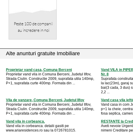
Alte anunturi gratuite Imobiliare
Proprietar vand casa, Comuna Berceni
Vand VILA in PIP
Proprietar vand vila in Comuna Berceni, Judetul Ilfov,
Nr. 8
Strada Ciulin. Constructie 2009, suprafata utila 140mp,
Suprafata construi
P+1, suprafata curte 400mp. Formata din ...
la lac(23m), garaj 
bai(3 cada, 3 dus)
2,2 ...
Vila de vanzare, Comuna Berceni, Judetul Ilfov
Vand casa vila ieft
Proprietar vand vila in Comuna Berceni, Judetul Ilfov,
Vand casa in com Joi
Strada Ciulin. Constructie 2009, suprafata utila 140mp,
p+1 la cheie, central
P+1, suprafata curte 400mp. Formata din ...
fosa septica, camera
Vand vila in corbeanca.
RESTANTE la Cred
Vand vila in corbeanca. detalii gasiti pe
Aveti nevoie Urgent
www.ariaresidences.ro sau la 0726781015.
nimeni Creditare pe