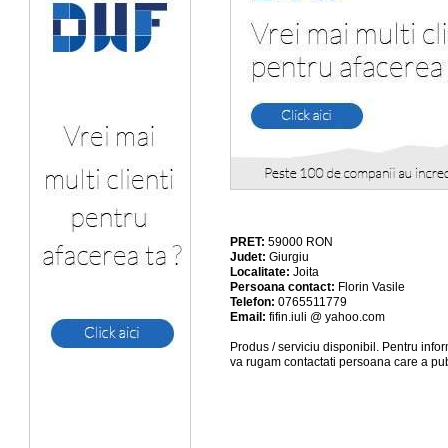
PRET:
59000
RON
Judet:
Giurgiu
Localitate:
Joita
Persoana contact:
Florin Vasile
Telefon:
0765511779
Email:
fifin.iuli @ yahoo.com
Produs / serviciu
disponibil
. Pentru info
va rugam contactati persoana care a pub