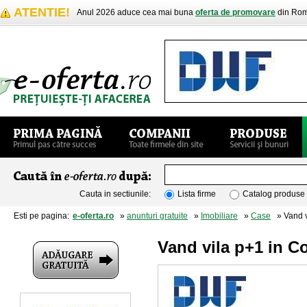
ATENTIE!
Anul 2026 aduce cea mai buna
oferta de promovare
din Rom
Cauta in sectiunile:
Lista firme
Catalog produse
Esti pe pagina:
e-oferta.ro
»
anunturi gratuite
»
Imobiliare
»
Case
» Vand vi
Vand vila p+1 in Co