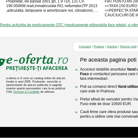
Proprietar, vw passat 2001 gri, 1.9 TDI, 131 CP,
FIAT PUNTO AN 20
190.000KM reali,inmatriculata RO, nefumator,ITP 2013
==TAXA 150 EUR
,articulatia, tampoane si amortizoare noi, climatronic, ...
==PERFECTA STAR
CAUCIUCURI DE IA
Pentru achizitia de medicamente OTC (medicamente eliberabile fara reteta), e-ofe
Companii
Produse
Anunturi
Director web
Pe aceasta pagina poti 
Accesezi detaliile anuntului
Vand u
Fuso
si contactezi persoana care l-
fara intermediari.
e-oferta.ro ® este un catalog online de afaceri,
fondat in anul 2005. Produsele, serviciile si
oportunitatile de afaceri publicate in paginile
Poti sa comanzi direct
Vand utilita
noastre apartin persoanelor care le-au publicat.
care este in Prahova.
Cititi
Termenii si Conditiile
de utilizare.
Pretul afisat de vanzator pentru
Van
Fuso
este de doar 10500 EUR.
Cauti firme care ofera produse sau 
pentru a obtine cele mai convenabi