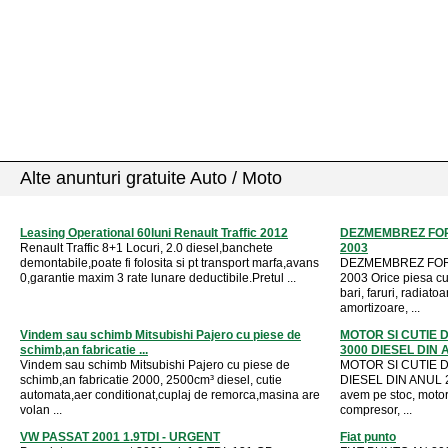
Alte anunturi gratuite Auto / Moto
Leasing Operational 60luni Renault Traffic 2012
DEZMEMBREZ FOR
Renault Traffic 8+1 Locuri, 2.0 diesel,banchete
2003
demontabile,poate fi folosita si pt transport marfa,avans
DEZMEMBREZ FORD
0,garantie maxim 3 rate lunare deductibile.Pretul ...
2003 Orice piesa cu
bari, faruri, radiato
amortizoare, ...
Vindem sau schimb Mitsubishi Pajero cu piese de
MOTOR SI CUTIE D
schimb,an fabricatie ...
3000 DIESEL DIN 
Vindem sau schimb Mitsubishi Pajero cu piese de
MOTOR SI CUTIE D
schimb,an fabricatie 2000, 2500cm³ diesel, cutie
DIESEL DIN ANUL 20
automata,aer conditionat,cuplaj de remorca,masina are
avem pe stoc, motor
volan ...
compresor, ...
VW PASSAT 2001 1.9TDI - URGENT
Fiat punto