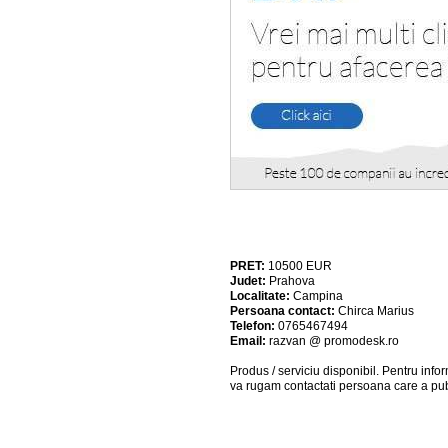
PRET:
10500
EUR
Judet:
Prahova
Localitate:
Campina
Persoana contact:
Chirca Marius
Telefon:
0765467494
Email:
razvan @ promodesk.ro
Produs / serviciu
disponibil
. Pentru info
va rugam contactati persoana care a pub