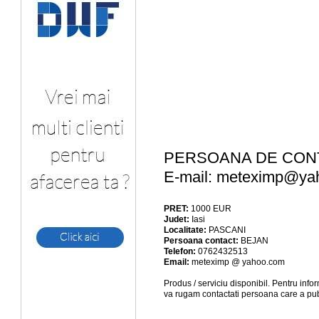
PERSOANA DE CONTA
E-mail:
meteximp@ya
PRET:
1000
EUR
Judet:
Iasi
Localitate:
PASCANI
Persoana contact:
BEJAN
Telefon:
0762432513
Email:
meteximp @ yahoo.com
Produs / serviciu
disponibil
. Pentru info
va rugam contactati persoana care a pub