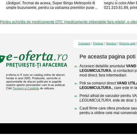
câstiguri. Tocmai de aceea, Super Bingo Metropolis iti
negru si color.Alte
umple buzunarele, pentru ca valoarea premiilor puse ...
021.310.61.89, prin
Pentru achizitia de medicamente OTC (medicamente eliberabile fara reteta), e-ofe
Companii
Produse
Anunturi
Director web
Pe aceasta pagina poti 
Accesezi detaliile anuntului
VAND
LEGUMICULTURA.
si contactezi p
mod direct, fara intermediari.
e-oferta.ro ® este un catalog online de afaceri,
fondat in anul 2005. Produsele, serviciile si
oportunitatile de afaceri publicate in paginile
Poti sa comanzi direct
VAND UTI
noastre apartin persoanelor care le-au publicat.
LEGUMICULTURA.
, care este in Ia
Cititi
Termenii si Conditiile
de utilizare.
Pretul afisat de vanzator pentru
VA
LEGUMICULTURA.
este de doar 
Cauti firme care ofera produse sau 
pentru a obtine cele mai convenabi