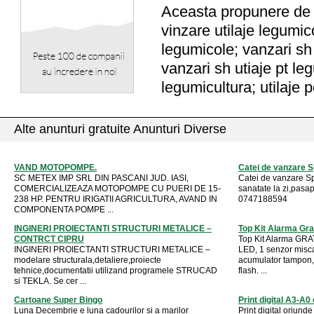
Aceasta propunere de a
vinzare utilaje legumico
legumicole; vanzari sh 
vanzari sh utiaje pt le
legumicultura; utilaje 
Alte anunturi gratuite Anunturi Diverse
VAND MOTOPOMPE.
Catei de vanzare Sp
SC METEX IMP SRL DIN PASCANI JUD. IASI,
Catei de vanzare Sp
COMERCIALIZEAZA MOTOPOMPE CU PUERI DE 15-
sanatate la zi,pasap
238 HP. PENTRU IRIGATII AGRICULTURA, AVAND IN
0747188594
COMPONENTA POMPE ...
INGINERI PROIECTANTI STRUCTURI METALICE –
Top Kit Alarma Gra
CONTRCT CIPRU
Top Kit Alarma GRAT
INGINERI PROIECTANTI STRUCTURI METALICE –
LED, 1 senzor misca
modelare structurala,detaliere,proiecte
acumulator tampon, 1
tehnice,documentatii utilizand programele STRUCAD
flash. ...
si TEKLA. Se cer ...
Cartoane Super Bingo
Print digital A3-A0 
Luna Decembrie e luna cadourilor si a marilor
Print digital oriunde