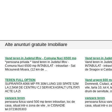
Alte anunturi gratuite Imobiliare
Vand teren in Judetul Ilfov - Comuna Nuci 6500 mp
Vand teren in Judet
*persoana privata * Vand teren in Judetul Ilfov -
Vand teren in Judet
Comuna Nuci 6500 mp INTABULAT - intravilan - Sat
INTABULAT - intravi
Micsunesti Moara, (12 km de ...
de Snagov si Calda
TEREN FULL OPTION
Vand urgent 600 mp
SUPRAFATA 4066 MP FR 30M LUNG 100 SPATE 52M
Domnesti, Ciutaci, a
LA 2,5KM DE CENTRU CJ SERVICII ASFALT UTILITATI
vile, tarla 10, lot 4
ACTE LA ZI
drum de servitute, c
vanzare teren
vanzare teren
persoana fizica vand 500 mp teren intravilan, loc de
persoana fizica vand
casa, situat intr-o zona de vile , in CISNADIE
casa, situat intr-o 
tel.0723635303