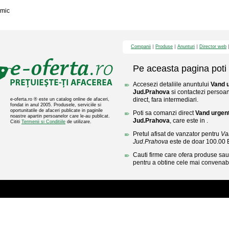
mic
Companii
Produse
Anunturi
Director web
Pe aceasta pagina poti 
Accesezi detaliile anuntului
Vand u
Jud.Prahova
si contactezi persoan
direct, fara intermediari.
e-oferta.ro ® este un catalog online de afaceri,
fondat in anul 2005. Produsele, serviciile si
oportunitatile de afaceri publicate in paginile
Poti sa comanzi direct
Vand urgent
noastre apartin persoanelor care le-au publicat.
Jud.Prahova
, care este in .
Cititi
Termenii si Conditiile
de utilizare.
Pretul afisat de vanzator pentru
Va
Jud.Prahova
este de doar 100.00
Cauti firme care ofera produse sau 
pentru a obtine cele mai convenabi