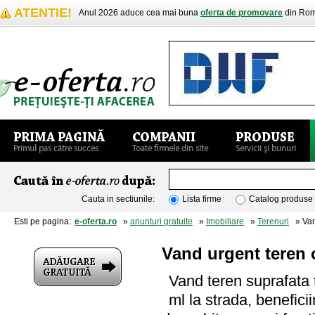
ATENTIE!
Anul 2026 aduce cea mai buna
oferta de promovare
din Rom
Cauta in sectiunile:
Lista firme
Catalog produse
Esti pe pagina:
e-oferta.ro
»
anunturi gratuite
»
Imobiliare
»
Terenuri
» Vand
Vand urgent teren
Vand teren suprafata 
ml la strada, beneficiin