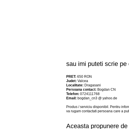
sau imi puteti scrie pe
PRET:
650
RON
Judet:
Valcea
Localitate:
Dragasani
Persoana contact:
Bogdan CN
Telefon:
0724111768
Email:
bogdan_cn3 @ yahoo.de
Produs / serviciu
disponibil
. Pentru info
va rugam contactati persoana care a pub
Aceasta propunere de a