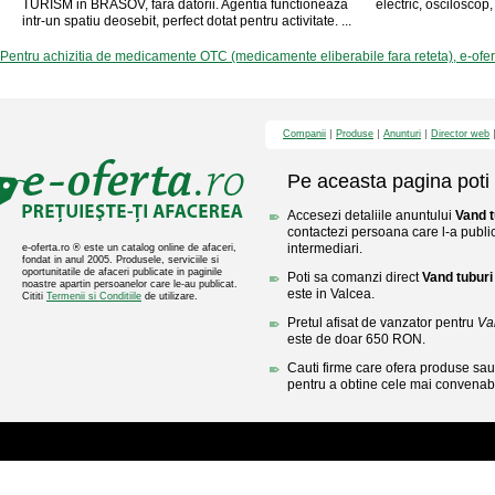
TURISM in BRASOV, fara datorii. Agentia functioneaza
electric, osciloscop,
intr-un spatiu deosebit, perfect dotat pentru activitate. ...
Pentru achizitia de medicamente OTC (medicamente eliberabile fara reteta), e-ofe
Companii
Produse
Anunturi
Director web
Pe aceasta pagina poti 
Accesezi detaliile anuntului
Vand t
contactezi persoana care l-a public
intermediari.
e-oferta.ro ® este un catalog online de afaceri,
fondat in anul 2005. Produsele, serviciile si
oportunitatile de afaceri publicate in paginile
Poti sa comanzi direct
Vand tuburi
noastre apartin persoanelor care le-au publicat.
este in Valcea.
Cititi
Termenii si Conditiile
de utilizare.
Pretul afisat de vanzator pentru
Va
este de doar 650 RON.
Cauti firme care ofera produse sau 
pentru a obtine cele mai convenabi