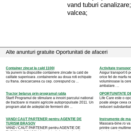
vand tuburi canalizare;
valcea;
Alte anunturi gratuite Oportunitati de afaceri
Container zincat la cald 1100l
Activitate transpor
Va punem la dispozitie containere zincate la cald de
Asigur transport 6 p
calitate superioara .containerele au doua roti echipate
orice fel de marfa n
cu frana. descarcarea cu cep. corespund cu ...
voluminoase la cere
ambalare. ...
Tractor belarus prin programul rabla
OPORTUNITATE D
Start! Programul de stimulare a innoiri parcului national
Life Care este o opo
de tractoare si masini agricole autopropulsate 2011. Un
poate alege ceea ce 
program atat de asteptat de fermierii din ...
reduceri substantiale
VAND/ CAUT PARTENER pentru AGENTIE DE
Instrumente de ma
TURISM BRASOV
Masoara-bine.ro va
VAND / CAUT PARTENER pentru AGENTIE DE
printre care multimet