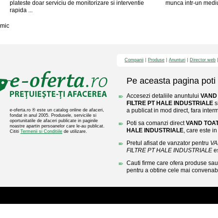
plateste doar serviciu de monitorizare si interventie
munca intr-un mediu 
rapida ...
mic
Companii
Produse
Anunturi
Director web
Pe aceasta pagina poti 
Accesezi detaliile anuntului
VAND 
FILTRE PT HALE INDUSTRIALE
s
a publicat in mod direct, fara inter
e-oferta.ro ® este un catalog online de afaceri,
fondat in anul 2005. Produsele, serviciile si
oportunitatile de afaceri publicate in paginile
Poti sa comanzi direct
VAND TOAT
noastre apartin persoanelor care le-au publicat.
HALE INDUSTRIALE
, care este in
Cititi
Termenii si Conditiile
de utilizare.
Pretul afisat de vanzator pentru
VA
FILTRE PT HALE INDUSTRIALE
e
Cauti firme care ofera produse sau 
pentru a obtine cele mai convenabi