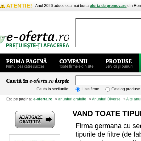
ATENTIE!
Anul 2026 aduce cea mai buna
oferta de promovare
din Rom
Cauta in sectiunile:
Lista firme
Catalog produse
Esti pe pagina:
e-oferta.ro
»
anunturi gratuite
»
Anunturi Diverse
»
Alte anu
VAND TOATE TIPU
Firma germana cu sedi
tipurile de filtre (de f