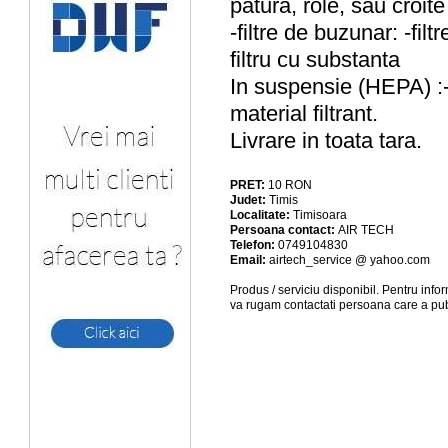
patura, role, sau croit
-filtre de buzunar: -fil
filtru cu substanta
In suspensie (HEPA) :-fi
material filtrant.
Livrare in toata tara.
PRET:
10
RON
Judet:
Timis
Localitate:
Timisoara
Persoana contact:
AIR TECH
Telefon:
0749104830
Email:
airtech_service @ yahoo.com
Produs / serviciu
disponibil
. Pentru info
va rugam contactati persoana care a pub