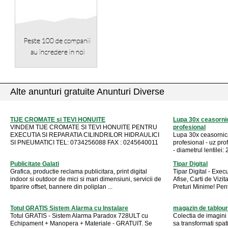
Alte anunturi gratuite Anunturi Diverse
TIJE CROMATE si TEVI HONUITE
Lupa 30x ceasornica
VINDEM TIJE CROMATE SI TEVI HONUITE PENTRU
profesional
EXECUTIA SI REPARATIA CILINDRILOR HIDRAULICI
Lupa 30x ceasornicar
SI PNEUMATICI TEL: 0734256088 FAX : 0245640011
profesional - uz pro
- diametrul lentilei:
Publicitate Galati
Tipar Digital
Grafica, productie reclama publicitara, print digital
Tipar Digital - Execu
indoor si outdoor de mici si mari dimensiuni, servicii de
Afise, Carti de Vizi
tiparire offset, bannere din poliplan ...
Preturi Minime! Pentr
Totul GRATIS Sistem Alarma cu Instalare
magazin de tablour
Totul GRATIS - Sistem Alarma Paradox 728ULT cu
Colectia de imagini
Echipament + Manopera + Materiale - GRATUIT. Se
sa transformati spati