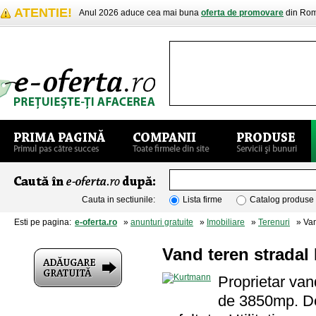
ATENTIE!
Anul 2026 aduce cea mai buna
oferta de promovare
din Rom
Cauta in sectiunile:
Lista firme
Catalog produse
Esti pe pagina:
e-oferta.ro
»
anunturi gratuite
»
Imobiliare
»
Terenuri
» Vand
Vand teren stradal
Proprietar vand
de 3850mp. Des