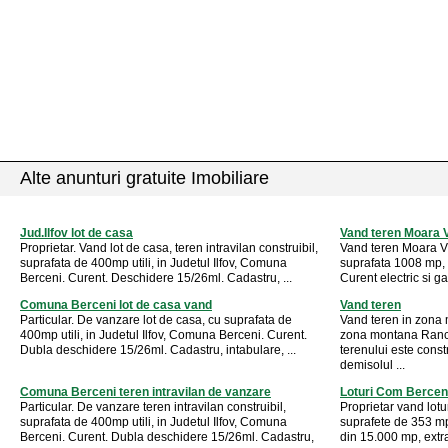
Alte anunturi gratuite Imobiliare
Jud.Ilfov lot de casa
Vand teren Moara V
Proprietar. Vand lot de casa, teren intravilan construibil,
Vand teren Moara Vl
suprafata de 400mp utili, in Judetul Ilfov, Comuna
suprafata 1008 mp, 
Berceni. Curent. Deschidere 15/26ml. Cadastru, ...
Curent electric si ga
Comuna Berceni lot de casa vand
Vand teren
Particular. De vanzare lot de casa, cu suprafata de
Vand teren in zona
400mp utili, in Judetul Ilfov, Comuna Berceni. Curent.
zona montana Ranca
Dubla deschidere 15/26ml. Cadastru, intabulare, ...
terenului este cons
demisolul ...
Comuna Berceni teren intravilan de vanzare
Loturi Com Berceni
Particular. De vanzare teren intravilan construibil,
Proprietar vand lotu
suprafata de 400mp utili, in Judetul Ilfov, Comuna
suprafete de 353 m
Berceni. Curent. Dubla deschidere 15/26ml. Cadastru,
din 15.000 mp, extra