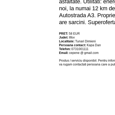
asfaltate. Utilitati: en
noi, la numai 12 km de
Autostrada A3. Propriet
are sarcini. Superofer
PRET:
58
EUR
Judet:
Ilfov
Localitate:
Tunari Dimieni
Persoana contact:
Kapa Dan
Telefon:
0731001111
Email:
cepene @ gmail.com
Produs / serviciu
disponibil
. Pentru info
va rugam contactati persoana care a pub