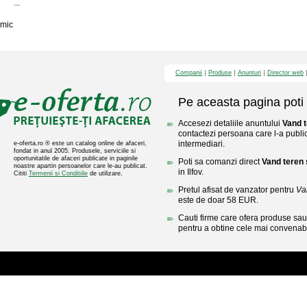
...
mic
Companii
Produse
Anunturi
Director web
Pe aceasta pagina poti 
Accesezi detaliile anuntului
Vand t
contactezi persoana care l-a public
intermediari.
e-oferta.ro ® este un catalog online de afaceri,
fondat in anul 2005. Produsele, serviciile si
oportunitatile de afaceri publicate in paginile
Poti sa comanzi direct
Vand teren 
noastre apartin persoanelor care le-au publicat.
in Ilfov.
Cititi
Termenii si Conditiile
de utilizare.
Pretul afisat de vanzator pentru
Va
este de doar 58 EUR.
Cauti firme care ofera produse sau 
pentru a obtine cele mai convenabi