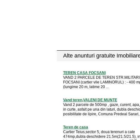
Alte anunturi gratuite Imobiliar
TEREN CASA FOCSANI
VAND 2 PARCELE DE TEREN STR.MILITARI
FOCSANI (cartier vile LAMINORUL) : - 400 mp
(lungime 20 m, latime 20 ...
Vand teren,VALENI DE MUNTE
Vand 2 parcele de 500mp , gaze, curent, apa,
in curte, asfalt pe una din laturi, dubla deschi
posibilitate de lipire, Comuna Predeal Sarari, 
Teren de casa
Cartier Teius,sector 5, doua terenuri a cate
474mp,dubla deschidere 21.5m(21.5/21.5), in