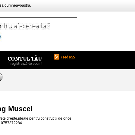
rea dumneavoastra.
ng Muscel
te drepte,ideale pentru constructii de orice
fon 0757372284.