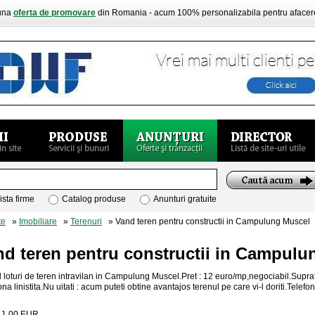
buna
oferta de promovare
din Romania - acum 100% personalizabila pentru aface
ista firme
Catalog produse
Anunturi gratuite
te
»
Imobiliare
»
Terenuri
» Vand teren pentru constructii in Campulung Muscel
nd teren pentru constructii in Campulu
 loturi de teren intravilan in Campulung Muscel.Pret : 12 euro/mp,negociabil.Suprafe
ona linistita.Nu uitati : acum puteti obtine avantajos terenul pe care vi-l doriti.Tele
:
1.00
EUR