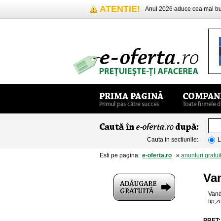
ATENTIE!
Anul 2026 aduce cea mai 
Cauta in sectiunile:
L
Esti pe pagina:
e-oferta.ro
»
anunturi gratui
Va
Vand
tip,z
PRET