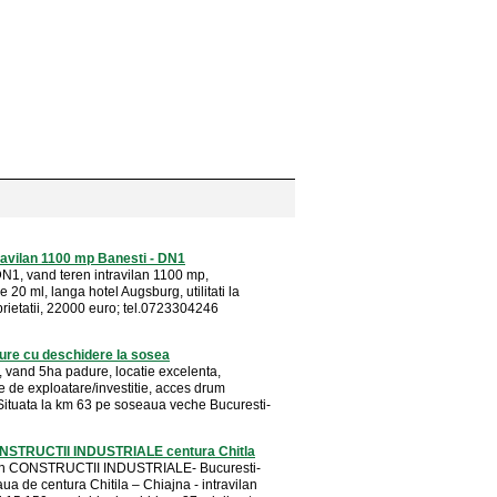
ravilan 1100 mp Banesti - DN1
DN1, vand teren intravilan 1100 mp,
 20 ml, langa hotel Augsburg, utilitati la
prietatii, 22000 euro; tel.0723304246
ure cu deschidere la sosea
, vand 5ha padure, locatie excelenta,
te de exploatare/investitie, acces drum
 Situata la km 63 pe soseaua veche Bucuresti-
NSTRUCTII INDUSTRIALE centura Chitla
en CONSTRUCTII INDUSTRIALE- Bucuresti-
aua de centura Chitila – Chiajna - intravilan