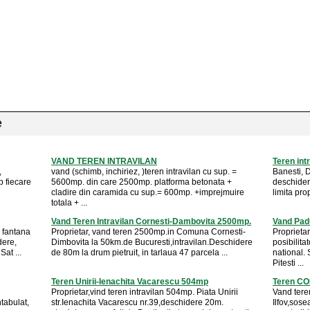
e
VAND TEREN INTRAVILAN
Teren int
,
vand (schimb, inchiriez, )teren intravilan cu sup. =
Banesti, 
 fiecare
5600mp. din care 2500mp. platforma betonata +
deschidere
cladire din caramida cu sup.= 600mp. +imprejmuire
limita pro
totala + ...
Vand Teren Intravilan Cornesti-Dambovita 2500mp.
Vand Pad
 fantana
Proprietar, vand teren 2500mp.in Comuna Cornesti-
Proprietar
dere,
Dimbovita la 50km.de Bucuresti,intravilan.Deschidere
posibilita
Sat ...
de 80m la drum pietruit, in tarlaua 47 parcela ...
national.
Pitesti ...
Teren Unirii-Ienachita Vacarescu 504mp
Teren CO
Proprietar,vind teren intravilan 504mp. Piata Unirii
Vand ter
tabulat,
str.Ienachita Vacarescu nr.39,deschidere 20m.
Ilfov,sose