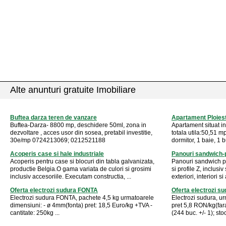
Alte anunturi gratuite Imobiliare
Buftea darza teren de vanzare
Apartament Ploiest
Buftea-Darza- 8800 mp, deschidere 50ml, zona in
Apartament situat in
dezvoltare , acces usor din sosea, pretabil investitie,
totala utila:50,51 m
30e/mp 0724213069; 0212521188
dormitor, 1 baie, 1 bu
Acoperis case si hale industriale
Panouri sandwich-p
Acoperis pentru case si blocuri din tabla galvanizata,
Panouri sandwich pe
productie Belgia.O gama variata de culori si grosimi
si profile Z, inclusi
inclusiv accesoriile. Executam constructia, ...
exteriori, interiori s
Oferta electrozi sudura FONTA
Oferta electrozi sud
Electrozi sudura FONTA, pachete 4,5 kg urmatoarele
Electrozi sudura, u
dimensiuni: - ø 4mm(fonta) pret: 18,5 Euro/kg +TVA -
pret 5,8 RON/kg(far
cantitate: 250kg ...
(244 buc. +/- 1); sto