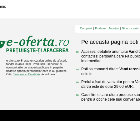
mic
Companii
Produse
Anunturi
Director web
Pe aceasta pagina poti 
Accesezi detaliile anuntului
Vand 
contactezi persoana care l-a public
intermediari.
e-oferta.ro ® este un catalog online de afaceri,
fondat in anul 2005. Produsele, serviciile si
oportunitatile de afaceri publicate in paginile
Poti sa comanzi direct
Vand teren
noastre apartin persoanelor care le-au publicat.
este in .
Cititi
Termenii si Conditiile
de utilizare.
Pretul afisat de vanzator pentru
Va
darza
este de doar 29.00 EUR.
Cauti firme care ofera produse sau 
pentru a obtine cele mai convenabi