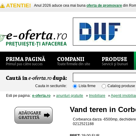
ATENTIE!
Anul 2026 aduce cea mai buna
oferta de promovare
din Rom
Cauta in sectiunile:
Lista firme
Catalog produse
Esti pe pagina:
e-oferta.ro
»
anunturi gratuite
»
Imobiliare
»
Agenti imobiliar
Vand teren in Corb
Corbeanca darza -6500mp, dechidere 49 
0212521188
PRET:
29.00
EUR