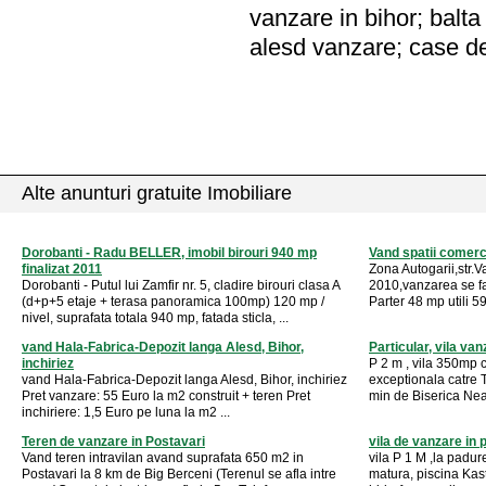
vanzare in bihor; balta
alesd vanzare; case de
Alte anunturi gratuite Imobiliare
Dorobanti - Radu BELLER, imobil birouri 940 mp
Vand spatii comerc
finalizat 2011
Zona Autogarii,str.Va
Dorobanti - Putul lui Zamfir nr. 5, cladire birouri clasa A
2010,vanzarea se fac
(d+p+5 etaje + terasa panoramica 100mp) 120 mp /
Parter 48 mp utili 59
nivel, suprafata totala 940 mp, fatada sticla, ...
vand Hala-Fabrica-Depozit langa Alesd, Bihor,
Particular, vila va
inchiriez
P 2 m , vila 350mp 
vand Hala-Fabrica-Depozit langa Alesd, Bihor, inchiriez
exceptionala catre T
Pret vanzare: 55 Euro la m2 construit + teren Pret
min de Biserica Neag
inchiriere: 1,5 Euro pe luna la m2 ...
Teren de vanzare in Postavari
vila de vanzare in 
Vand teren intravilan avand suprafata 650 m2 in
vila P 1 M ,la padu
Postavari la 8 km de Big Berceni (Terenul se afla intre
matura, piscina Kast