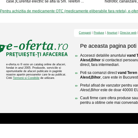
case.)Curentul electric se afla la 5m. Telefon ...
hidrofor, canalizare,
Pentru achizitia de medicamente OTC (medicamente eliberabile fara reteta), e-ofe
Companii
Produse
Anunturi
Director web
Pe aceasta pagina poti 
Accesezi detaliile anuntului
vand T
Alesd,Bihor
si contactezi persoana
direct, fara intermediari.
e-oferta.ro ® este un catalog online de afaceri,
fondat in anul 2005. Produsele, serviciile si
oportunitatile de afaceri publicate in paginile
Poti sa comanzi direct
vand Teren 
noastre apartin persoanelor care le-au publicat.
Alesd,Bihor
, care este in Bucuresti
Cititi
Termenii si Conditiile
de utilizare.
Pretul afisat de vanzator pentru
va
Alesd,Bihor
este de doar 40000 E
Cauti firme care ofera produse sau 
pentru a obtine cele mai convenabi