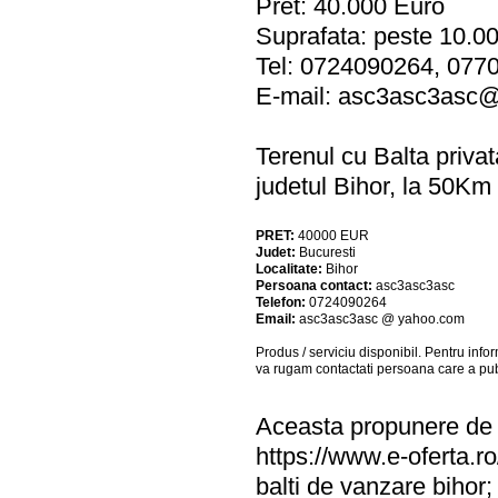
Pret: 40.000 Euro
Suprafata: peste 10.0
Tel: 0724090264, 077014
E-mail:
asc3asc3asc
Terenul cu Balta priva
judetul Bihor, la 50Km
PRET:
40000
EUR
Judet:
Bucuresti
Localitate:
Bihor
Persoana contact:
asc3asc3asc
Telefon:
0724090264
Email:
asc3asc3asc @ yahoo.com
Produs / serviciu
disponibil
. Pentru info
va rugam contactati persoana care a pub
Aceasta propunere de a
https://www.e-oferta.ro
balti de vanzare bihor;