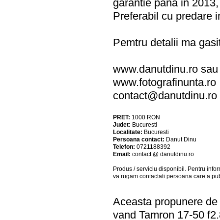
garantie pana in 2013,
Preferabil cu predare i
Pemtru detalii ma gasi
www.danutdinu.ro sau
www.fotografinunta.ro
contact@danutdinu.ro
PRET:
1000
RON
Judet:
Bucuresti
Localitate:
Bucuresti
Persoana contact:
Danut Dinu
Telefon:
0721188392
Email:
contact @ danutdinu.ro
Produs / serviciu
disponibil
. Pentru info
va rugam contactati persoana care a pub
Aceasta propunere de a
vand Tamron 17-50 f2.