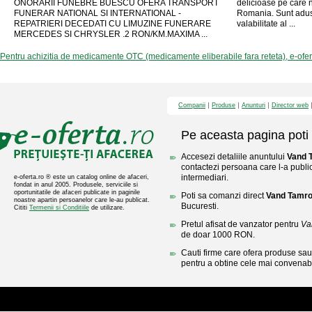
ONORARII FUNEBRE BUESCU OFERA TRANSPORT
delicioase pe care n
FUNERAR NATIONAL SI INTERNATIONAL -
Romania. Sunt adus
REPATRIERI DECEDATI CU LIMUZINE FUNERARE
valabilitate al ...
MERCEDES SI CHRYSLER .2 RON/KM.MAXIMA ...
Pentru achizitia de medicamente OTC (medicamente eliberabile fara reteta), e-ofe
Companii
Produse
Anunturi
Director web
Pe aceasta pagina poti 
Accesezi detaliile anuntului
Vand 
contactezi persoana care l-a public
intermediari.
e-oferta.ro ® este un catalog online de afaceri,
fondat in anul 2005. Produsele, serviciile si
oportunitatile de afaceri publicate in paginile
Poti sa comanzi direct
Vand Tamro
noastre apartin persoanelor care le-au publicat.
Bucuresti.
Cititi
Termenii si Conditiile
de utilizare.
Pretul afisat de vanzator pentru
Va
de doar 1000 RON.
Cauti firme care ofera produse sau 
pentru a obtine cele mai convenabi