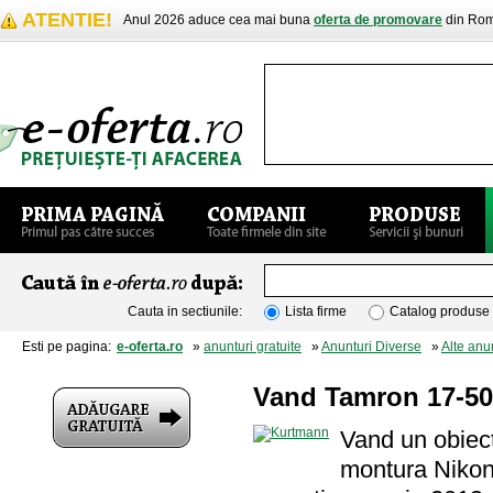
ATENTIE!
Anul 2026 aduce cea mai buna
oferta de promovare
din Rom
Cauta in sectiunile:
Lista firme
Catalog produse
Esti pe pagina:
e-oferta.ro
»
anunturi gratuite
»
Anunturi Diverse
»
Alte anu
Vand Tamron 17-50
Vand un obiect
montura Nikon,