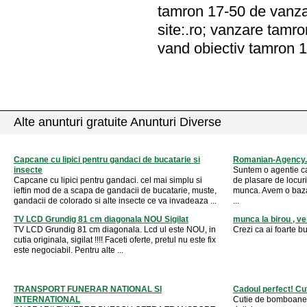
tamron 17-50 de vanzar
site:.ro; vanzare tamr
vand obiectiv tamron 1
Alte anunturi gratuite Anunturi Diverse
Capcane cu lipici pentru gandaci de bucatarie si
Romanian-Agency
insecte
Suntem o agentie ca
Capcane cu lipici pentru gandaci. cel mai simplu si
de plasare de locur
ieftin mod de a scapa de gandacii de bucatarie, muste,
munca. Avem o baza 
gandacii de colorado si alte insecte ce va invadeaza ...
...
TV LCD Grundig 81 cm diagonala NOU Sigilat
munca la birou , ve
TV LCD Grundig 81 cm diagonala. Lcd ul este NOU, in
Crezi ca ai foarte b
cutia originala, sigilat !!!! Faceti oferte, pretul nu este fix
este negociabil. Pentru alte ...
TRANSPORT FUNERAR NATIONAL SI
Cadoul perfect! C
INTERNATIONAL
Cutie de bomboane 