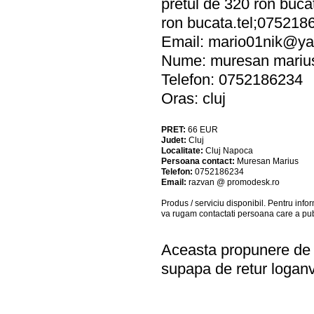
pretul de 320 ron bucat
ron bucata.tel;075218
Email:
mario01nik@y
Nume: muresan mariu
Telefon: 0752186234
Oras: cluj
PRET:
66
EUR
Judet:
Cluj
Localitate:
Cluj Napoca
Persoana contact:
Muresan Marius
Telefon:
0752186234
Email:
razvan @ promodesk.ro
Produs / serviciu
disponibil
. Pentru info
va rugam contactati persoana care a pub
Aceasta propunere de a
supapa de retur logan