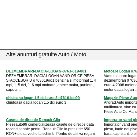
Alte anunturi gratuite Auto / Moto
DEZMEMBRARI-DACIA-LOGAN-0763-619-001
Motoare Logan o7
DEZMEMBRARI DACIA LOGAN VAND ORICE PIESA
Vand motoare logan
SI ACCESORIU o763619oo1 benzina si motorina! 1. 4
dezmembrari 07636
mpi, 1. 5 dci, 1. 6 mpi motoare, anexe motor, portiere,
euro 4 2008 motor 
capota ...
motor dacia logan ..
chiuloasa logan 1.5 dci euro 3 o76161oo99
Magazin Piese Aut
chiuloasa dacia logan 1.5 dci euro 3
Altgrad Auto importa
multimarca, vine cu
Piese Auto Cu Manope
Caseta de directie Renault Clio
Importator vand p
Pieseauto99 comercializeaza casete de directie gata
Importator vand pies
reconditionate pentru Renault Clio la pretul de 650
piesa, toate noi,pivo
RON+ piesa veche la schimb. Pentru detalii va rugam
bara, cap tirant, biel