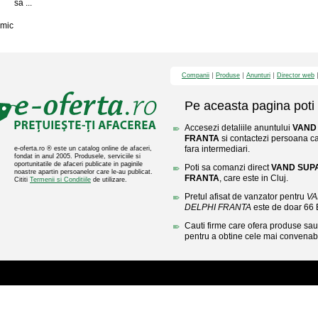
sa ...
mic
Companii
Produse
Anunturi
Director web
Pe aceasta pagina poti 
Accesezi detaliile anuntului
VAND
FRANTA
si contactezi persoana car
fara intermediari.
e-oferta.ro ® este un catalog online de afaceri,
fondat in anul 2005. Produsele, serviciile si
oportunitatile de afaceri publicate in paginile
Poti sa comanzi direct
VAND SUP
noastre apartin persoanelor care le-au publicat.
FRANTA
, care este in Cluj.
Cititi
Termenii si Conditiile
de utilizare.
Pretul afisat de vanzator pentru
VA
DELPHI FRANTA
este de doar 66
Cauti firme care ofera produse sau 
pentru a obtine cele mai convenabi