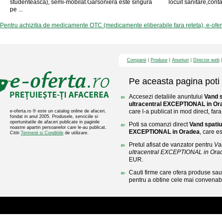
studenteasca), semi-mobilat.Garsoniera este singura
locuit sanitare,con
pe ...
Pentru achizitia de medicamente OTC (medicamente eliberabile fara reteta), e-ofe
Companii
Produse
Anunturi
Director web
Pe aceasta pagina poti 
Accesezi detaliile anuntului
Vand 
ultracentral EXCEPTIONAL in Or
care l-a publicat in mod direct, fara
e-oferta.ro ® este un catalog online de afaceri,
fondat in anul 2005. Produsele, serviciile si
oportunitatile de afaceri publicate in paginile
Poti sa comanzi direct
Vand spatiu
noastre apartin persoanelor care le-au publicat.
EXCEPTIONAL in Oradea
, care es
Cititi
Termenii si Conditiile
de utilizare.
Pretul afisat de vanzator pentru
Va
ultracentral EXCEPTIONAL in Ora
EUR.
Cauti firme care ofera produse sau 
pentru a obtine cele mai convenabi