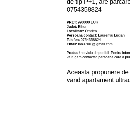
de tip P+1, are parcare
0754358824
PRET:
990000
EUR
Judet:
Bihor
Localitate:
Oradea
Persoana contact:
Laurentiu Lucian
Telefon:
0754358824
Email:
lao3700 @ gmail.com
Produs / serviciu
disponibil
. Pentru info
va rugam contactati persoana care a pub
Aceasta propunere de a
vand apartament ultrac