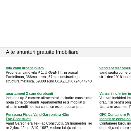
Alte anunturi gratuite Imobiliare
Vila vand urgent in Ilfov
vand spatiu comerc
Proprietar vand vila P 1, URGENT!!!, in orasul
vand spatiu comerci
Pantelimon, 366mp teren , 67mp constructie, pe
str 1 dec 1918 toate u
structura metalica. 69000 euro OCAZIE!!! 0724044740
apartament 2 cam dorobanti
Vanzari inchirieri i
inchiriez ap 2 camere ultracentral in cladire constructie
Vanzari inchirieri im
noua zona dorobanti .Apartamentul este mobilat si
gratuit si pentru pro
utilat in conditii de lux cu tot ce este necesar pt ...
fara taxe ascunse. 
Persoana Fizica Vand Garsoniera 42m
OFC Containere Pro
Fac.Constructii
inchiriere container
Vand Garsoniera Tei-Fac.Constructii, Str:Inginerilor Tei
Containere birou,inc
nr:2,dec, 42mp, 2/10, 1987, vedere fata(cantina
depozit,containere 