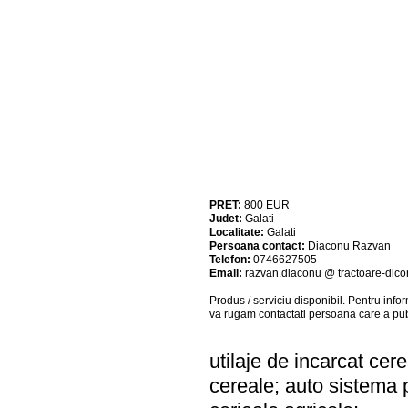
PRET:
800
EUR
Judet:
Galati
Localitate:
Galati
Persoana contact:
Diaconu Razvan
Telefon:
0746627505
Email:
razvan.diaconu @ tractoare-dicor
Produs / serviciu
disponibil
. Pentru info
va rugam contactati persoana care a pub
utilaje de incarcat cer
cereale; auto sistema 