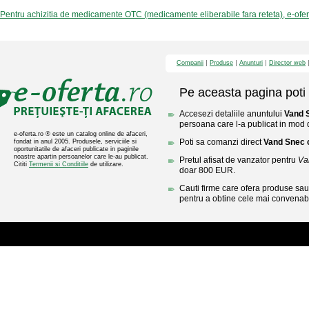
Pentru achizitia de medicamente OTC (medicamente eliberabile fara reteta), e-ofe
Companii
Produse
Anunturi
Director web
Pe aceasta pagina poti 
Accesezi detaliile anuntului
Vand 
persoana care l-a publicat in mod di
e-oferta.ro ® este un catalog online de afaceri,
Poti sa comanzi direct
Vand Snec 
fondat in anul 2005. Produsele, serviciile si
oportunitatile de afaceri publicate in paginile
noastre apartin persoanelor care le-au publicat.
Pretul afisat de vanzator pentru
Va
Cititi
Termenii si Conditiile
de utilizare.
doar 800 EUR.
Cauti firme care ofera produse sau 
pentru a obtine cele mai convenabi