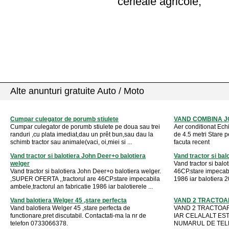
cerieale agricole;
Alte anunturi gratuite Auto / Moto
Cumpar culegator de porumb stiulete
VAND COMBINA J
Cumpar culegator de porumb stiulete pe doua sau trei
Aer conditionat Ec
randuri ,cu plata imediat,dau un prêt bun,sau dau la
de 4.5 metri Stare p
schimb tractor sau animale(vaci, oi,miei si ...
facuta recent
Vand tractor si balotiera John Deer+o balotiera
Vand tractor si ba
welger
Vand tractor si balo
Vand tractor si balotiera John Deer+o balotiera welger.
46CP.stare impecabi
,SUPER OFERTA ,,tractorul are 46CP.stare impecabila
1986 iar balotiera 2
ambele,tractorul an fabricatie 1986 iar balotierele ...
Vand balotiera Welger 45 ,stare perfecta
VAND 2 TRACTOA
Vand balotiera Welger 45 ,stare perfecta de
VAND 2 TRACTOAR
functionare,pret discutabil. Contactati-ma la nr de
IAR CELALALT ESTE
telefon 0733066378.
NUMARUL DE TEL