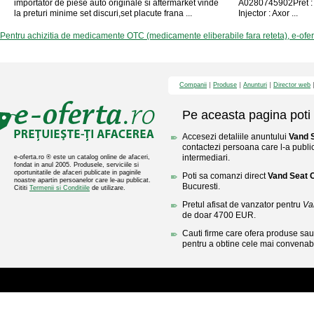
importator de piese auto originale si aftermarket vinde
A0280745902Pret :
la preturi minime set discuri,set placute frana ...
Injector : Axor ...
Pentru achizitia de medicamente OTC (medicamente eliberabile fara reteta), e-ofe
Companii
Produse
Anunturi
Director web
Pe aceasta pagina poti 
Accesezi detaliile anuntului
Vand 
contactezi persoana care l-a public
intermediari.
e-oferta.ro ® este un catalog online de afaceri,
fondat in anul 2005. Produsele, serviciile si
oportunitatile de afaceri publicate in paginile
Poti sa comanzi direct
Vand Seat 
noastre apartin persoanelor care le-au publicat.
Bucuresti.
Cititi
Termenii si Conditiile
de utilizare.
Pretul afisat de vanzator pentru
Va
de doar 4700 EUR.
Cauti firme care ofera produse sau 
pentru a obtine cele mai convenabi