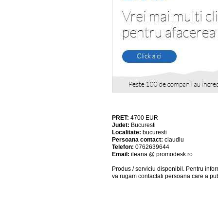
PRET:
4700
EUR
Judet:
Bucuresti
Localitate:
bucuresti
Persoana contact:
claudiu
Telefon:
0762639644
Email:
ileana @ promodesk.ro
Produs / serviciu
disponibil
. Pentru info
va rugam contactati persoana care a pub