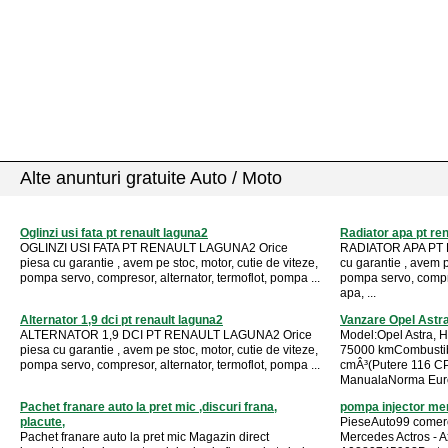
Alte anunturi gratuite Auto / Moto
Oglinzi usi fata pt renault laguna2
Radiator apa pt re
OGLINZI USI FATA PT RENAULT LAGUNA2 Orice
RADIATOR APA PT 
piesa cu garantie , avem pe stoc, motor, cutie de viteze,
cu garantie , avem p
pompa servo, compresor, alternator, termoflot, pompa ...
pompa servo, compre
apa, ...
Alternator 1,9 dci pt renault laguna2
Vanzare Opel Astra
ALTERNATOR 1,9 DCI PT RENAULT LAGUNA2 Orice
Model:Opel Astra, H
piesa cu garantie , avem pe stoc, motor, cutie de viteze,
75000 kmCombustibi
pompa servo, compresor, alternator, termoflot, pompa ...
cmÂ³(Putere 116 CP
ManualaNorma Euro:
Pachet franare auto la pret mic ,discuri frana,
pompa injector mer
placute,
PieseAuto99 comerc
Pachet franare auto la pret mic Magazin direct
Mercedes Actros - 