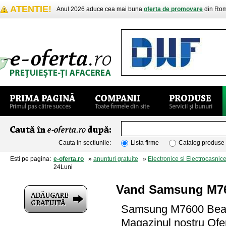
ATENTIE!
Anul 2026 aduce cea mai buna
oferta de promovare
din Rom
Cauta in sectiunile:
Lista firme
Catalog produse
Esti pe pagina:
e-oferta.ro
»
anunturi gratuite
»
Electronice si Electrocasnic
24Luni
Vand Samsung M760
Samsung M7600 Beat
Magazinul nostru Ofe