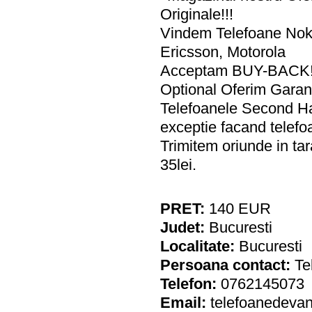
Originale!!!
Vindem Telefoane Noki
Ericsson, Motorola
Acceptam BUY-BACK!!!
Optional Oferim Garant
Telefoanele Second Ha
exceptie facand telefo
Trimitem oriunde in tar
35lei.
PRET:
140
EUR
Judet:
Bucuresti
Localitate:
Bucuresti
Persoana contact:
Te
Telefon:
0762145073
Email:
telefoanedeva