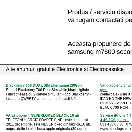
Produs / serviciu
dispo
va rugam contactati pe
Aceasta propunere de a
samsung m7600 secon
Alte anunturi gratuite Electronice si Electrocasnice
Blackberry T08 DUAL SIM albe,numai 280ron
Vand apple tv 3 ful
Replici Blackberry T08 Dual Sim white,black sigilate -
gsm
Functioneaza cu 2 cartele simultan -logo Blackberry -
contact alex gsm 
tastatura QWERTY completa -mufa casti 3.5 ...
IPAD HD THE NEW 
ROMANIA APPLE I
BLACK 700 RON ...
VAnd iphone 4 NEVERLOKED BLACK 16 gb
Service iPhone 4 4
TELEFONUL ARATA FOARTE BINE . este cumparat in
4 4S 3GS geam ...
2011 decembrie. este NEVERloked din fabrica,16 gb,
031.438.03.30 , 076
negru, detin la el si husa apple originala (30 euro).
www.mondogsm.ro