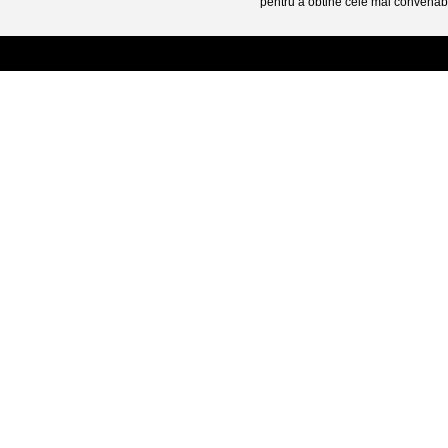
pentru a obtine cele mai convenabi