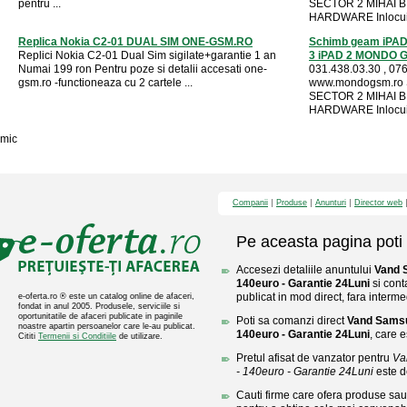
pentru ...
SECTOR 2 MIHAI BR
HARDWARE Inlocuir
Replica Nokia C2-01 DUAL SIM ONE-GSM.RO
Schimb geam iPAD 
Replici Nokia C2-01 Dual Sim sigilate+garantie 1 an
3 iPAD 2 MONDO 
Numai 199 ron Pentru poze si detalii accesati one-
031.438.03.30 , 076
gsm.ro -functioneaza cu 2 cartele ...
www.mondogsm.ro
SECTOR 2 MIHAI BR
HARDWARE Inlocuir
mic
Companii
Produse
Anunturi
Director web
Pe aceasta pagina poti 
Accesezi detaliile anuntului
Vand 
140euro - Garantie 24Luni
si cont
publicat in mod direct, fara interme
e-oferta.ro ® este un catalog online de afaceri,
fondat in anul 2005. Produsele, serviciile si
oportunitatile de afaceri publicate in paginile
Poti sa comanzi direct
Vand Samsu
noastre apartin persoanelor care le-au publicat.
140euro - Garantie 24Luni
, care e
Cititi
Termenii si Conditiile
de utilizare.
Pretul afisat de vanzator pentru
Va
- 140euro - Garantie 24Luni
este d
Cauti firme care ofera produse sau 