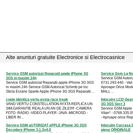
Alte anunturi gratuite Electronice si Electrocasnice
Service GSM autorizat Reparatii apple iPhone 3G
Service Gsm Lg N
3GS in maxim 24h
Service GSM Autori
Service GSM autorizat Reparatii apple iPhone 3G 3GS
0731.293.440 - Vali 
in maxim 24h Service GSM Autorizat Schimb pe loc
Aproape Orice Mod
Sticla Ecrane Sparte Apple iPhone 3G 3GS Reparatii ...
MALL ...
copie identica vertu ayxta race treak
Inlocuire LCD Gea
VAND VERTU CONSTELLATION AYXTA REPLICA UN
3G 3GS Sect 3
SIM,GARANTIE REALA UN AN DE ZILE!!!!! -CAMERA
Service GSM Apple 
FOTO -RADIO -VIDEO PLAYER -JAVA -MICROSD -
Vitan* - 0768.335.
LIBER IN ...
- Aproape orice Repar
Service GSM aUTORIZAT aPPLE iPhone 3G 3GS
Inlocuim Carcasa 
Decodare iPhone 3.1.3v4.0
piese ORIGINALE