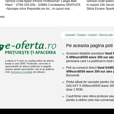
Service GSM Apple iPhone Profesional* Langa Mall
Service GSM autori
Vitan* - 0768.335.056 - SABIN Constatarea GRATUITA
in maxim 24h Servi
- Aproape orice Reparatie pe loc , in cazuri mai ...
Sticla Ecrane Spart
mic
Companii
Produse
Anunturi
Director web
Pe aceasta pagina poti 
Accesezi detaliile anuntului
Vand 
S 499eurs8500 wave 300 eur ale
persoana care l-a publicat in mod di
e-oferta.ro ® este un catalog online de afaceri,
fondat in anul 2005. Produsele, serviciile si
oportunitatile de afaceri publicate in paginile
Poti sa comanzi direct
Vand SAMS
noastre apartin persoanelor care le-au publicat.
499eurs8500 wave 300 eur alex 
Cititi
Termenii si Conditiile
de utilizare.
Bucuresti.
Pretul afisat de vanzator pentru
Va
GALAXY S 499eurs8500 wave 300 
doar 1 RON.
Cauti firme care ofera produse sau 
pentru a obtine cele mai convenabi