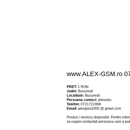
www.ALEX-GSM.ro 072
PRET:
1
RON
Judet:
Bucuresti
Localitate:
Bucuresti
Persoana contact:
alexutzu
Telefon:
0721721999
Email:
alexgsm2005 @ gmail.com
Produs / serviciu
disponibil
. Pentru info
va rugam contactati persoana care a pub