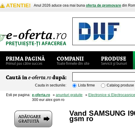
ATENTIE!
Anul 2026 aduce cea mai buna
oferta de promovare
din Rom
Cauta in sectiunile:
Lista firme
Catalog produse
Esti pe pagina:
e-oferta.ro
»
anunturi gratuite
»
Electronice si Electrocasnic
300 eur alex gsm ro
Vand SAMSUNG I90
gsm ro