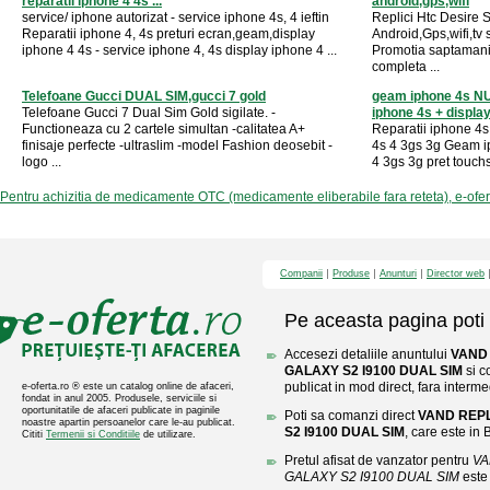
reparatii iphone 4 4s ...
android,gps,wifi
service/ iphone autorizat - service iphone 4s, 4 ieftin
Replici Htc Desire 
Reparatii iphone 4, 4s preturi ecran,geam,display
Android,Gps,wifi,tv 
iphone 4 4s - service iphone 4, 4s display iphone 4 ...
Promotia saptamanii
completa ...
Telefoane Gucci DUAL SIM,gucci 7 gold
geam iphone 4s NU
Telefoane Gucci 7 Dual Sim Gold sigilate. -
iphone 4s + display 
Functioneaza cu 2 cartele simultan -calitatea A+
Reparatii iphone 4s
finisaje perfecte -ultraslim -model Fashion deosebit -
4s 4 3gs 3g Geam i
logo ...
4 3gs 3g pret touch
Pentru achizitia de medicamente OTC (medicamente eliberabile fara reteta), e-ofe
Companii
Produse
Anunturi
Director web
Pe aceasta pagina poti 
Accesezi detaliile anuntului
VAND
GALAXY S2 I9100 DUAL SIM
si c
publicat in mod direct, fara interme
e-oferta.ro ® este un catalog online de afaceri,
fondat in anul 2005. Produsele, serviciile si
oportunitatile de afaceri publicate in paginile
Poti sa comanzi direct
VAND REP
noastre apartin persoanelor care le-au publicat.
S2 I9100 DUAL SIM
, care este in 
Cititi
Termenii si Conditiile
de utilizare.
Pretul afisat de vanzator pentru
VA
GALAXY S2 I9100 DUAL SIM
este