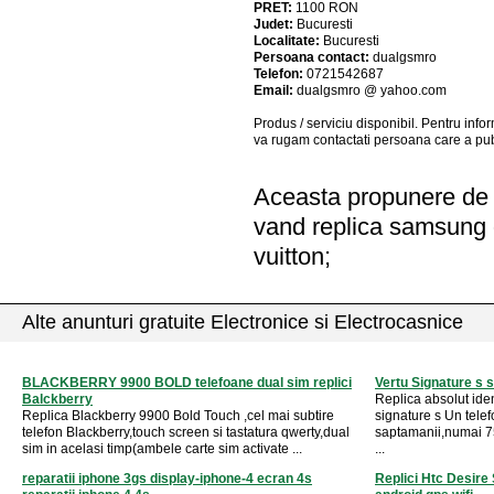
PRET:
1100
RON
Judet:
Bucuresti
Localitate:
Bucuresti
Persoana contact:
dualgsmro
Telefon:
0721542687
Email:
dualgsmro @ yahoo.com
Produs / serviciu
disponibil
. Pentru info
va rugam contactati persoana care a pub
Aceasta propunere de a
vand replica samsung 
vuitton;
Alte anunturi gratuite Electronice si Electrocasnice
BLACKBERRY 9900 BOLD telefoane dual sim replici
Vertu Signature s s
Balckberry
Replica absolut iden
Replica Blackberry 9900 Bold Touch ,cel mai subtire
signature s Un telef
telefon Blackberry,touch screen si tastatura qwerty,dual
saptamanii,numai 75
sim in acelasi timp(ambele carte sim activate ...
...
reparatii iphone 3gs display-iphone-4 ecran 4s
Replici Htc Desire