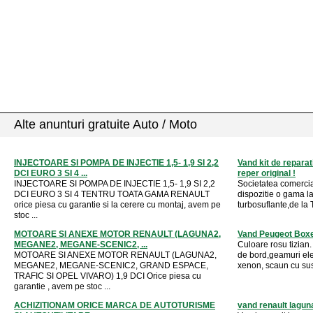
Alte anunturi gratuite Auto / Moto
INJECTOARE SI POMPA DE INJECTIE 1,5- 1,9 SI 2,2
Vand kit de reparat
DCI EURO 3 SI 4 ...
reper original !
INJECTOARE SI POMPA DE INJECTIE 1,5- 1,9 SI 2,2
Societatea comerci
DCI EURO 3 SI 4 TENTRU TOATA GAMA RENAULT
dispozitie o gama la
orice piesa cu garantie si la cerere cu montaj, avem pe
turbosuflante,de la
stoc ...
MOTOARE SI ANEXE MOTOR RENAULT (LAGUNA2,
Vand Peugeot Box
MEGANE2, MEGANE-SCENIC2, ...
Culoare rosu tizian
MOTOARE SI ANEXE MOTOR RENAULT (LAGUNA2,
de bord,geamuri elec
MEGANE2, MEGANE-SCENIC2, GRAND ESPACE,
xenon, scaun cu sus
TRAFIC SI OPEL VIVARO) 1,9 DCI Orice piesa cu
garantie , avem pe stoc ...
ACHIZITIONAM ORICE MARCA DE AUTOTURISME
vand renault lagun