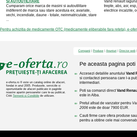
SI AUTOUTILITARE
Vand renault laguna
Cumparam orice marca de masini si autoutilitare
trepte, abs, asr, esp
indiferent de marca sau stare acestuia ex; avariate,
electrice incalzite, og
vechi, incendiate, daune - totale, neinmatriculate, stare
...
Pentru achizitia de medicamente OTC (medicamente eliberabile fara reteta), e-ofe
Companii
Produse
Anunturi
Director web
Pe aceasta pagina poti 
Accesezi detaliile anuntului
Vand 
si contactezi persoana care l-a publ
intermediari.
e-oferta.ro ® este un catalog online de afaceri,
fondat in anul 2005. Produsele, serviciile si
oportunitatile de afaceri publicate in paginile
Poti sa comanzi direct
Vand Renau
noastre apartin persoanelor care le-au publicat.
este in Alba.
Cititi
Termenii si Conditiile
de utilizare.
Pretul afisat de vanzator pentru
Va
2006
este de doar 7900 EUR.
Cauti firme care ofera produse sau 
pentru a obtine cele mai convenabi