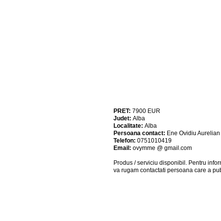
PRET:
7900
EUR
Judet:
Alba
Localitate:
Alba
Persoana contact:
Ene Ovidiu Aurelian
Telefon:
0751010419
Email:
ovymme @ gmail.com
Produs / serviciu
disponibil
. Pentru info
va rugam contactati persoana care a pub