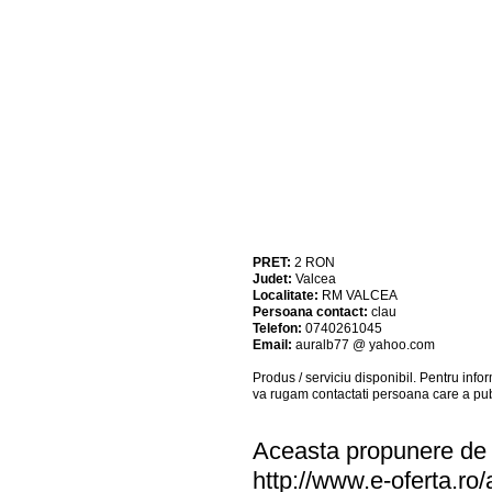
PRET:
2
RON
Judet:
Valcea
Localitate:
RM VALCEA
Persoana contact:
clau
Telefon:
0740261045
Email:
auralb77 @ yahoo.com
Produs / serviciu
disponibil
. Pentru info
va rugam contactati persoana care a pub
Aceasta propunere de a
http://www.e-oferta.ro