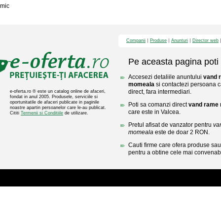
mic
Companii
Produse
Anunturi
Director web
Pe aceasta pagina poti 
Accesezi detaliile anuntului
vand r
momeala
si contactezi persoana c
direct, fara intermediari.
e-oferta.ro ® este un catalog online de afaceri,
fondat in anul 2005. Produsele, serviciile si
oportunitatile de afaceri publicate in paginile
Poti sa comanzi direct
vand rame r
noastre apartin persoanelor care le-au publicat.
care este in Valcea.
Cititi
Termenii si Conditiile
de utilizare.
Pretul afisat de vanzator pentru
van
momeala
este de doar 2 RON.
Cauti firme care ofera produse sau 
pentru a obtine cele mai convenabi