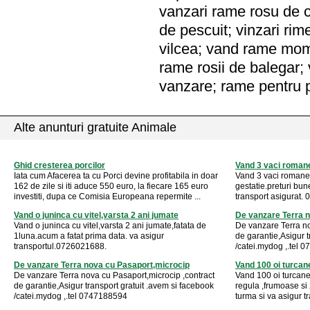
vanzari rame rosu de c
de pescuit; vinzari rim
vilcea; vand rame mome
rame rosii de balegar; 
vanzare; rame pentru 
Alte anunturi gratuite Animale
Ghid cresterea porcilor
Vand 3 vaci romane
Iata cum Afacerea ta cu Porci devine profitabila in doar
Vand 3 vaci romanesti
162 de zile si iti aduce 550 euro, la fiecare 165 euro
gestatie.preturi bun
investiti, dupa ce Comisia Europeana repermite ...
transport asigurat
Vand o juninca cu vitel,varsta 2 ani jumate
De vanzare Terra 
Vand o juninca cu vitel,varsta 2 ani jumate,fatata de
De vanzare Terra no
1luna.acum a fatat prima data. va asigur
de garantie,Asigur t
transportul.0726021688.
/catei.mydog ,.tel 
De vanzare Terra nova cu Pasaport,microcip
Vand 100 oi turcan
De vanzare Terra nova cu Pasaport,microcip ,contract
Vand 100 oi turcane
de garantie,Asigur transport gratuit .avem si facebook
regula ,frumoase si 
/catei.mydog ,.tel 0747188594
turma si va asigur 