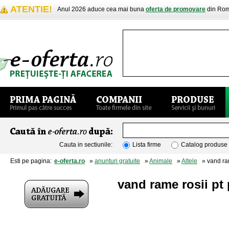
ATENTIE!
Anul 2026 aduce cea mai buna
oferta de promovare
din Rom
Cauta in sectiunile:
Lista firme
Catalog produse
Esti pe pagina:
e-oferta.ro
»
anunturi gratuite
»
Animale
»
Altele
» vand ram
vand rame rosii pt