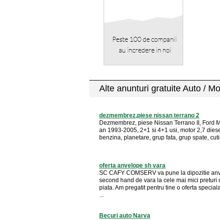
Alte anunturi gratuite Auto / M
dezmembrez,piese nissan terrano 2
Dezmembrez, piese Nissan Terrano II, Ford M
an 1993-2005, 2+1 si 4+1 usi, motor 2,7 dies
benzina, planetare, grup fata, grup spate, cutie
oferta anvelope sh vara
SC CAFY COMSERV va pune la dipozitie an
second hand de vara la cele mai mici preturi
piata. Am pregatit pentru tine o oferta special
...
Becuri auto Narva