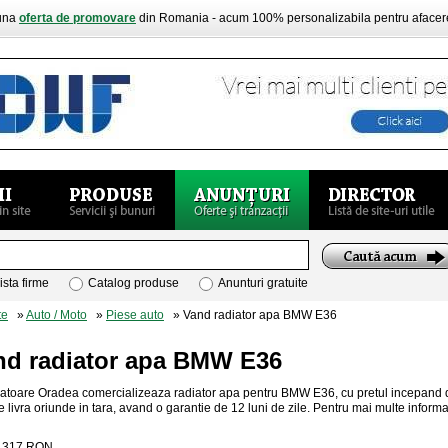
buna
oferta de promovare
din Romania - acum 100% personalizabila pentru aface
ista firme
Catalog produse
Anunturi gratuite
te
»
Auto / Moto
»
Piese auto
» Vand radiator apa BMW E36
nd radiator apa BMW E36
atoare Oradea comercializeaza radiator apa pentru BMW E36, cu pretul incepand d
e livra oriunde in tara, avand o garantie de 12 luni de zile. Pentru mai multe inform
:
317
RON