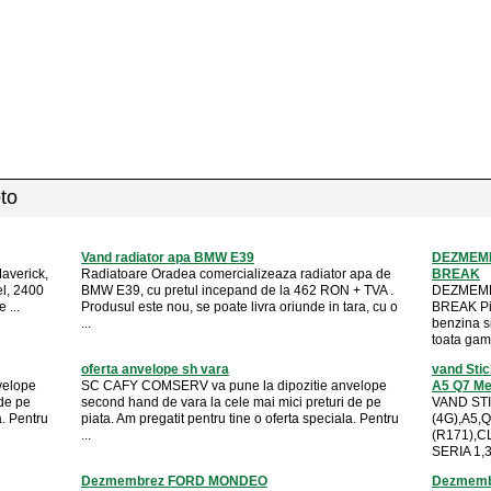
oto
Vand radiator apa BMW E39
DEZMEMB
averick,
Radiatoare Oradea comercializeaza radiator apa de
BREAK
el, 2400
BMW E39, cu pretul incepand de la 462 RON + TVA .
DEZMEMB
 ...
Produsul este nou, se poate livra oriunde in tara, cu o
BREAK Pie
...
benzina 
toata gama
oferta anvelope sh vara
vand Stic
velope
SC CAFY COMSERV va pune la dipozitie anvelope
A5 Q7 Mer
 de pe
second hand de vara la cele mai mici preturi de pe
VAND STI
a. Pentru
piata. Am pregatit pentru tine o oferta speciala. Pentru
(4G),A5,
...
(R171),C
SERIA 1,3
Dezmembrez FORD MONDEO
Dezmemb