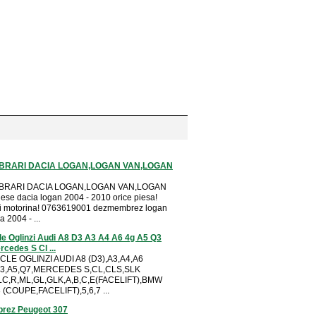
RARI DACIA LOGAN,LOGAN VAN,LOGAN
RARI DACIA LOGAN,LOGAN VAN,LOGAN
se dacia logan 2004 - 2010 orice piesa!
si motorina! 0763619001 dezmembrez logan
 2004 - ...
le Oglinzi Audi A8 D3 A3 A4 A6 4g A5 Q3
cedes S Cl ...
CLE OGLINZI AUDI A8 (D3),A3,A4,A6
Q3,A5,Q7,MERCEDES S,CL,CLS,SLK
LC,R,ML,GL,GLK,A,B,C,E(FACELIFT),BMW
 (COUPE,FACELIFT),5,6,7 ...
rez Peugeot 307