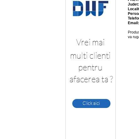
Judet
Locali
Perso
Telefo
Email
Produs
va rug