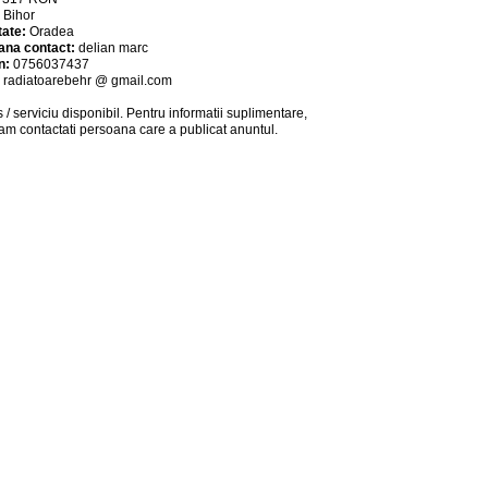
:
Bihor
tate:
Oradea
ana contact:
delian marc
n:
0756037437
:
radiatoarebehr @ gmail.com
 / serviciu
disponibil
. Pentru informatii suplimentare,
am contactati persoana care a publicat anuntul.