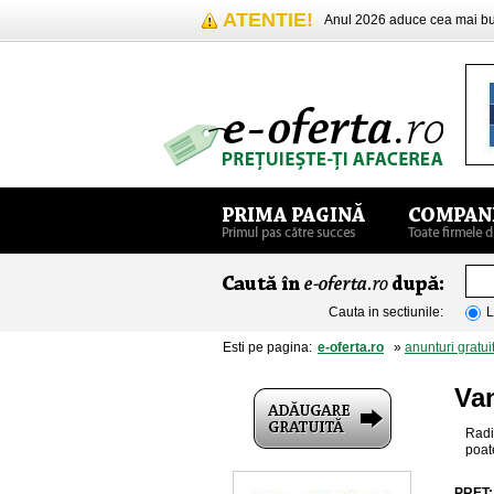
ATENTIE!
Anul 2026 aduce cea mai 
Cauta in sectiunile:
L
Esti pe pagina:
e-oferta.ro
»
anunturi gratui
Va
Radi
poat
PRET